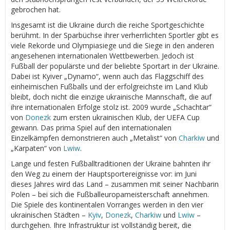
gebrochen hat.
Insgesamt ist die Ukraine durch die reiche Sportgeschichte
berühmt. In der Sparbüchse ihrer verherrlichten Sportler gibt es
viele Rekorde und Olympiasiege und die Siege in den anderen
angesehenen internationalen Wettbewerben. Jedoch ist
Fußball der populärste und der beliebte Sportart in der Ukraine.
Dabei ist Kyiver „Dynamo“, wenn auch das Flaggschiff des
einheimischen Fußballs und der erfolgreichste im Land Klub
bleibt, doch nicht die einzige ukrainische Mannschaft, die auf
ihre internationalen Erfolge stolz ist. 2009 wurde „Schachtar“
von
Donezk
zum ersten ukrainischen Klub, der UEFA Cup
gewann. Das prima Spiel auf den internationalen
Einzelkämpfen demonstrieren auch „Metalist“ von
Charkiw
und
„Karpaten“ von
Lwiw
.
Lange und festen Fußballtraditionen der Ukraine bahnten ihr
den Weg zu einem der Hauptsportereignisse vor: im Juni
dieses Jahres wird das Land – zusammen mit seiner Nachbarin
Polen – bei sich die Fußballeuropameisterschaft annehmen.
Die Spiele des kontinentalen Vorranges werden in den vier
ukrainischen Städten –
Kyiv
,
Donezk
,
Charkiw
und
Lwiw
–
durchgehen. Ihre Infrastruktur ist vollständig bereit, die