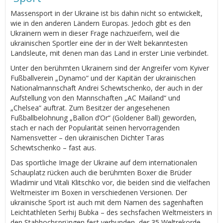
Massensport in der Ukraine ist bis dahin nicht so entwickelt,
wie in den anderen Ländern Europas. Jedoch gibt es den
Ukrainern wem in dieser Frage nachzueifern, weil die
ukrainischen Sportler eine der in der Welt bekanntesten
Landsleute, mit denen man das Land in erster Linie verbindet.
Unter den berühmten Ukrainern sind der Angreifer vom Kyiver
Fußballverein „Dynamo“ und der Kapitän der ukrainischen
Nationalmannschaft Andrei Schewtschenko, der auch in der
Aufstellung von den Mannschaften „AC Mailand“ und
„Chelsea“ auftrat. Zum Besitzer der angesehenen
Fußballbelohnung „Ballon d’Or“ (Goldener Ball) geworden,
stach er nach der Popularität seinen hervorragenden
Namensvetter – den ukrainischen Dichter Taras
Schewtschenko – fast aus.
Das sportliche Image der Ukraine auf dem internationalen
Schauplatz rücken auch die berühmten Boxer die Brüder
Wladimir und Vitali Klitschko vor, die beiden sind die vielfachen
Weltmeister im Boxen in verschiedenen Versionen. Der
ukrainische Sport ist auch mit dem Namen des sagenhaften
Leichtathleten Serhij Bubka – des sechsfachen Weltmeisters in
den Stabhochsprüngen fest verbunden, der 35 Weltrekorde