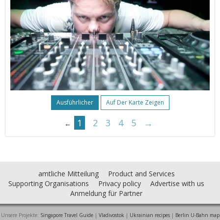
Ausführlicher
Auf Der Karte Zeigen
1
2
3
4
5
→
←
amtliche Mitteilung
Product and Services
Supporting Organisations
Privacy policy
Advertise with us
Anmeldung für Partner
Unsere Projekte:
Singapore Travel Guide
|
Vladivostok
|
Ukrainian recipes
|
Berlin U-Bahn map