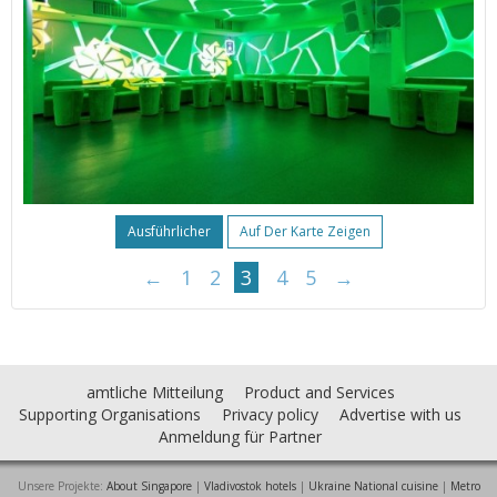
Ausführlicher
Auf Der Karte Zeigen
←
1
2
3
4
5
→
amtliche Mitteilung
Product and Services
Supporting Organisations
Privacy policy
Advertise with us
Anmeldung für Partner
Unsere Projekte:
About Singapore
|
Vladivostok hotels
|
Ukraine National cuisine
|
Metro