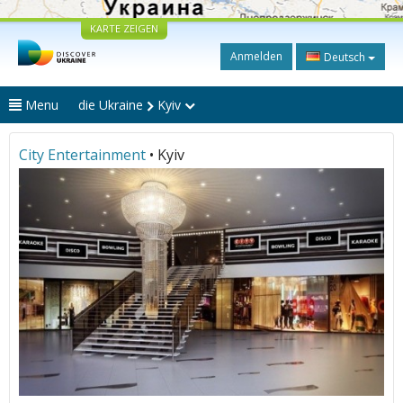
KARTE ZEIGEN
Anmelden
Deutsch
Menu
die Ukraine
Kyiv
City Entertainment
• Kyiv