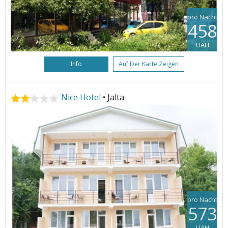
pro Nacht
458
UAH
Info
Auf Der Karte Zeigen
Nice Hotel
• Jalta
pro Nacht
573
UAH