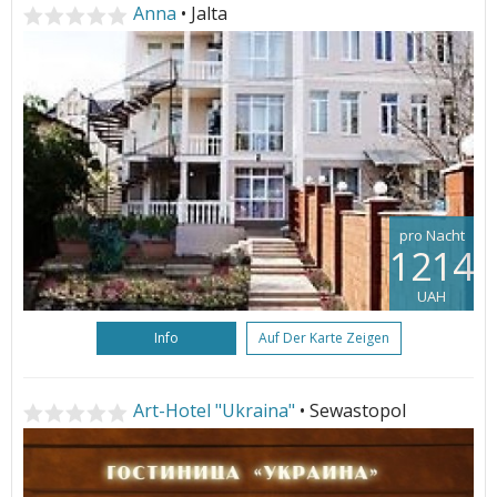
Anna
• Jalta
pro Nacht
1214
UAH
Info
Auf Der Karte Zeigen
Art-Hotel "Ukraina"
• Sewastopol