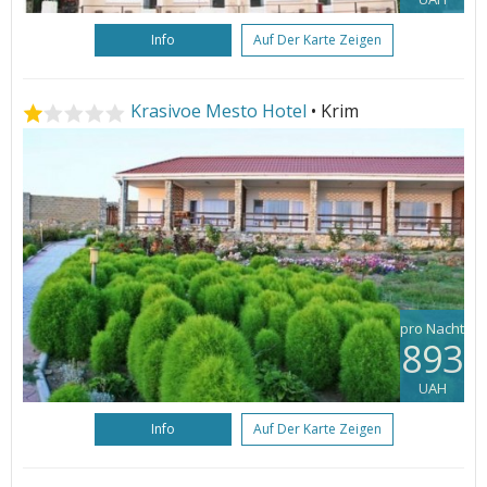
Info
Auf Der Karte Zeigen
Krasivoe Mesto Hotel
• Krim
pro Nacht
893
UAH
Info
Auf Der Karte Zeigen