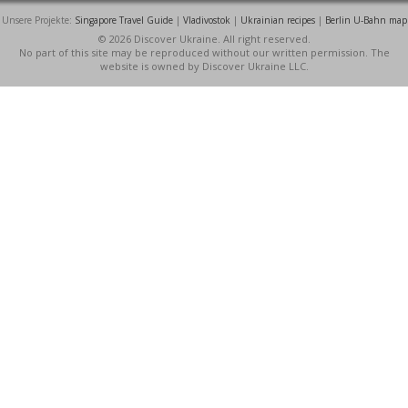
Unsere Projekte:
Singapore Travel Guide
|
Vladivostok
|
Ukrainian recipes
|
Berlin U-Bahn map
© 2026 Discover Ukraine. All right reserved.
No part of this site may be reproduced without our written permission. The
website is owned by Discover Ukraine LLC.