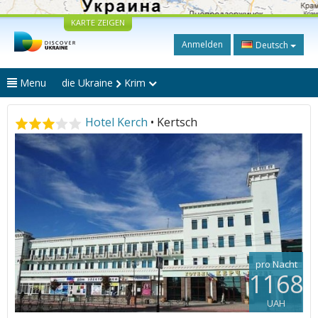
KARTE ZEIGEN
Anmelden
Deutsch
Menu
die Ukraine
Krim
Hotel Kerch
• Kertsch
pro Nacht
1168
UAH