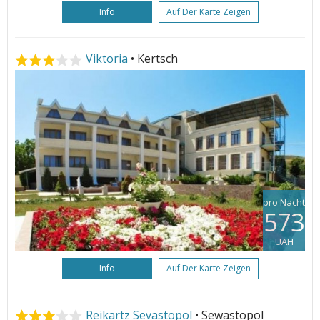
Info
Auf Der Karte Zeigen
Viktoria
• Kertsch
pro Nacht
573
UAH
Info
Auf Der Karte Zeigen
Reikartz Sevastopol
• Sewastopol