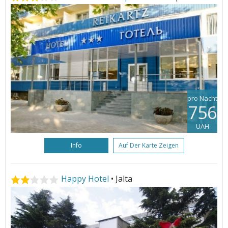
pro Nacht
756
UAH
Info
Auf Der Karte Zeigen
Happy Hotel
• Jalta