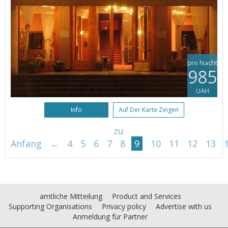
pro Nacht
985
UAH
Info
Auf Der Karte Zeigen
zu
Anfang
←
4
5
6
7
8
9
10
11
12
13
amtliche Mitteilung
Product and Services
Supporting Organisations
Privacy policy
Advertise with us
Anmeldung für Partner