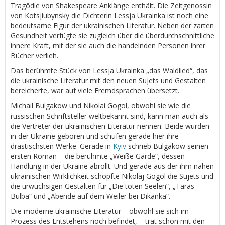
Tragödie von Shakespeare Anklänge enthält. Die Zeitgenossin
von Kotsjiubynsky die Dichterin Lessja Ukrainka ist noch eine
bedeutsame Figur der ukrainischen Literatur. Neben der zarten
Gesundheit verfügte sie zugleich über die überdurchschnittliche
innere Kraft, mit der sie auch die handelnden Personen ihrer
Bücher verlieh.
Das berühmte Stück von Lessja Ukrainka „das Waldlied“, das
die ukrainische Literatur mit den neuen Sujets und Gestalten
bereicherte, war auf viele Fremdsprachen übersetzt.
Michail Bulgakow und Nikolai Gogol, obwohl sie wie die
russischen Schriftsteller weltbekannt sind, kann man auch als
die Vertreter der ukrainischen Literatur nennen. Beide wurden
in der Ukraine geboren und schufen gerade hier ihre
drastischsten Werke. Gerade in
Kyiv
schrieb Bulgakow seinen
ersten Roman – die berühmte „Weiße Garde“, dessen
Handlung in der Ukraine abrollt. Und gerade aus der ihm nahen
ukrainischen Wirklichkeit schöpfte Nikolaj Gogol die Sujets und
die urwüchsigen Gestalten für „Die toten Seelen“, „Taras
Bulba“ und „Abende auf dem Weiler bei Dikanka“.
Die moderne ukrainische Literatur – obwohl sie sich im
Prozess des Entstehens noch befindet, – trat schon mit den