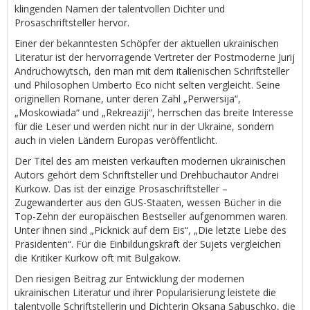
klingenden Namen der talentvollen Dichter und
Prosaschriftsteller hervor.
Einer der bekanntesten Schöpfer der aktuellen ukrainischen
Literatur ist der hervorragende Vertreter der Postmoderne Jurij
Andruchowytsch, den man mit dem italienischen Schriftsteller
und Philosophen Umberto Eco nicht selten vergleicht. Seine
originellen Romane, unter deren Zahl „Perwersija“,
„Moskowiada“ und „Rekreaziji“, herrschen das breite Interesse
für die Leser und werden nicht nur in der Ukraine, sondern
auch in vielen Ländern Europas veröffentlicht.
Der Titel des am meisten verkauften modernen ukrainischen
Autors gehört dem Schriftsteller und Drehbuchautor Andrei
Kurkow. Das ist der einzige Prosaschriftsteller –
Zugewanderter aus den GUS-Staaten, wessen Bücher in die
Top-Zehn der europäischen Bestseller aufgenommen waren.
Unter ihnen sind „Picknick auf dem Eis“, „Die letzte Liebe des
Präsidenten“. Für die Einbildungskraft der Sujets vergleichen
die Kritiker Kurkow oft mit Bulgakow.
Den riesigen Beitrag zur Entwicklung der modernen
ukrainischen Literatur und ihrer Popularisierung leistete die
talentvolle Schriftstellerin und Dichterin Oksana Sabuschko, die