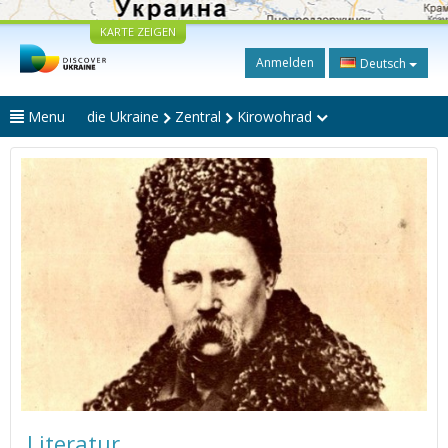
KARTE ZEIGEN
Anmelden
Deutsch
Menu
die Ukraine
Zentral
Kirowohrad
Literatur