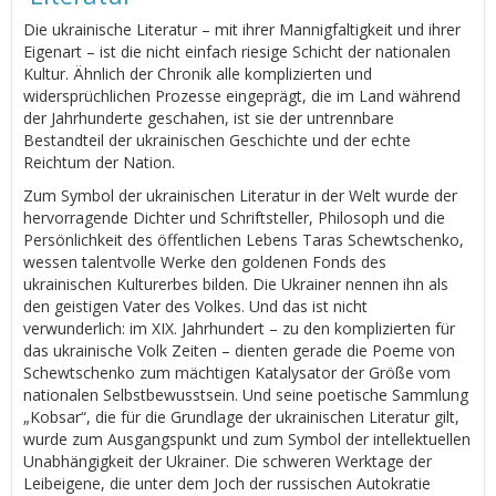
Die ukrainische Literatur – mit ihrer Mannigfaltigkeit und ihrer
Eigenart – ist die nicht einfach riesige Schicht der nationalen
Kultur. Ähnlich der Chronik alle komplizierten und
widersprüchlichen Prozesse eingeprägt, die im Land während
der Jahrhunderte geschahen, ist sie der untrennbare
Bestandteil der ukrainischen Geschichte und der echte
Reichtum der Nation.
Zum Symbol der ukrainischen Literatur in der Welt wurde der
hervorragende Dichter und Schriftsteller, Philosoph und die
Persönlichkeit des öffentlichen Lebens Taras Schewtschenko,
wessen talentvolle Werke den goldenen Fonds des
ukrainischen Kulturerbes bilden. Die Ukrainer nennen ihn als
den geistigen Vater des Volkes. Und das ist nicht
verwunderlich: im XIX. Jahrhundert – zu den komplizierten für
das ukrainische Volk Zeiten – dienten gerade die Poeme von
Schewtschenko zum mächtigen Katalysator der Größe vom
nationalen Selbstbewusstsein. Und seine poetische Sammlung
„Kobsar“, die für die Grundlage der ukrainischen Literatur gilt,
wurde zum Ausgangspunkt und zum Symbol der intellektuellen
Unabhängigkeit der Ukrainer. Die schweren Werktage der
Leibeigene, die unter dem Joch der russischen Autokratie