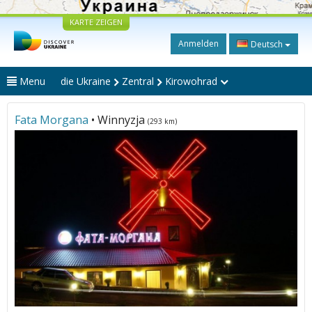
KARTE ZEIGEN
Anmelden
Deutsch
Menu
die Ukraine
Zentral
Kirowohrad
Fata Morgana
• Winnyzja
(293 km)