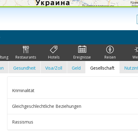
ltung
Restaurants
Hotels
Ereignisse
Reisen
We
on
Gesundheit
Visa/Zoll
Geld
Gesellschaft
Nutzin
Kriminalität
Gleichgeschlechtliche Beziehungen
Rassismus