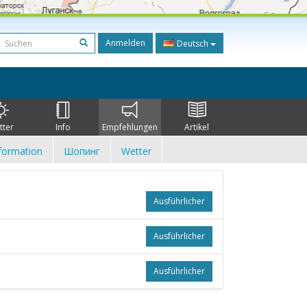
Anmelden
Deutsch
tter
Info
Empfehlungen
Artikel
formation
Шопинг
Wetter
Ausführlicher
Ausführlicher
Ausführlicher