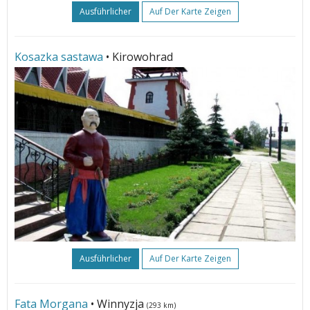
Ausführlicher
Auf Der Karte Zeigen
Kosazka sastawa
• Kirowohrad
Ausführlicher
Auf Der Karte Zeigen
Fata Morgana
• Winnyzja
(293 km)