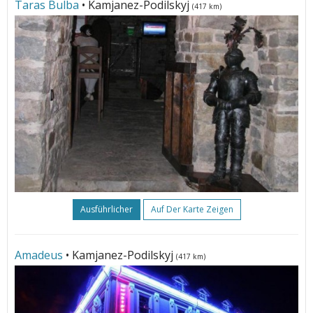
Taras Bulba
• Kamjanez-Podilskyj
(417 km)
Ausführlicher
Auf Der Karte Zeigen
Amadeus
• Kamjanez-Podilskyj
(417 km)