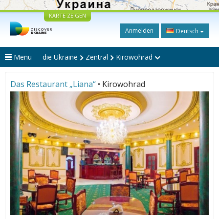
KARTE ZEIGEN
Anmelden
Deutsch
Menu
die Ukraine
Zentral
Kirowohrad
Das Restaurant „Liana“
• Kirowohrad