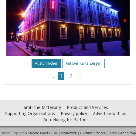
Ausführlicher
Auf Der Karte Zeigen
1
2
→
←
amtliche Mitteilung
Product and Services
Supporting Organisations
Privacy policy
Advertise with us
Anmeldung für Partner
Unsere Projekte:
Singapore Travel Guide
|
Vladivostok
|
Ukrainian recipes
|
Berlin U-Bahn map