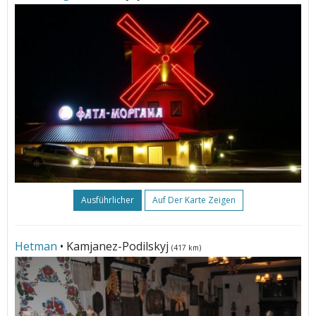
Ausführlicher
Auf Der Karte Zeigen
Hetman
• Kamjanez-Podilskyj
(417 km)