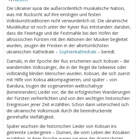
Die Ukrainer ішов die außerordentlich musikalische Nation,
was mit Rücksicht auf ihre einstigen und festen
Volkskunsttraditionen nicht verwunderlich ist. Die ukrainische
Musikkultur ist noch unter der Kyiver Rus entstanden: darüber,
dass die Feiertage und die Festmahle bei den Höfen der
altrussischen Fürsten mit den Aktionen der Musiker begleitet
wurden, zeugen die Fresken in der altertümlichsten
ukrainischen Kathedrale –
Sophienkathedrale
– beredt.
Damals, in der Epoche der Rus erschienen auch Kobsari – die
wandernden Volkssänger, die in der Regel die teilweise oder
vollständig blinden Menschen wurden. Kobsari, die sich zuerst
mit Hilfe von Kobsa akkompagnieren, und später – von
Bandura, trugen die sogenannten welitschalnyje
(benennenden) Lieder vor, die die erfolgreichen Wanderungen
der Fürsten verherrlichten und von den wichtigen historischen
Ereignissen jener Zeit erzählten. Schon dann unterschied sich
die ukrainische Volksmusik durch die beeindruckende
genrehafte Vielfältigkeit.
Später wuchsen die historischen Lieder von Kobsari ins
getrennte Liedergenre – Dumen, die vom Leben der Kosaken
erzählten. In ihrer Epoche waren sie eine der drastischsten