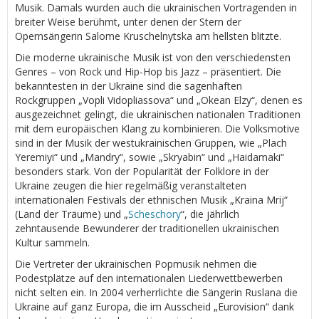
Musik. Damals wurden auch die ukrainischen Vortragenden in
breiter Weise berühmt, unter denen der Stern der
Opernsängerin Salome Kruschelnytska am hellsten blitzte.
Die moderne ukrainische Musik ist von den verschiedensten
Genres – von Rock und Hip-Hop bis Jazz – präsentiert. Die
bekanntesten in der Ukraine sind die sagenhaften
Rockgruppen „Vopli Vidopliassova“ und „Okean Elzy“, denen es
ausgezeichnet gelingt, die ukrainischen nationalen Traditionen
mit dem europäischen Klang zu kombinieren. Die Volksmotive
sind in der Musik der westukrainischen Gruppen, wie „Plach
Yeremiyi“ und „Mandry“, sowie „Skryabin“ und „Haidamaki“
besonders stark. Von der Popularität der Folklore in der
Ukraine zeugen die hier regelmäßig veranstalteten
internationalen Festivals der ethnischen Musik „Kraina Mrij“
(Land der Träume) und „
Scheschory
“, die jährlich
zehntausende Bewunderer der traditionellen ukrainischen
Kultur sammeln.
Die Vertreter der ukrainischen Popmusik nehmen die
Podestplätze auf den internationalen Liederwettbewerben
nicht selten ein. In 2004 verherrlichte die Sängerin Ruslana die
Ukraine auf ganz Europa, die im Ausscheid „Eurovision“ dank