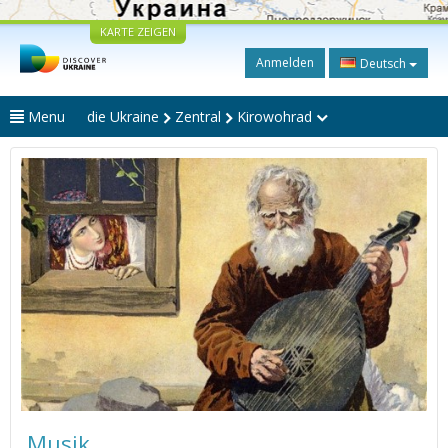
KARTE ZEIGEN
Anmelden
Deutsch
Menu
die Ukraine
Zentral
Kirowohrad
Musik