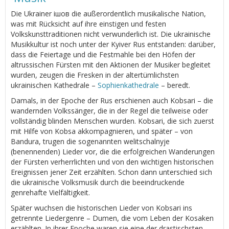
Die Ukrainer ішов die außerordentlich musikalische Nation,
was mit Rücksicht auf ihre einstigen und festen
Volkskunsttraditionen nicht verwunderlich ist. Die ukrainische
Musikkultur ist noch unter der Kyiver Rus entstanden: darüber,
dass die Feiertage und die Festmahle bei den Höfen der
altrussischen Fürsten mit den Aktionen der Musiker begleitet
wurden, zeugen die Fresken in der altertümlichsten
ukrainischen Kathedrale –
Sophienkathedrale
– beredt.
Damals, in der Epoche der Rus erschienen auch Kobsari – die
wandernden Volkssänger, die in der Regel die teilweise oder
vollständig blinden Menschen wurden. Kobsari, die sich zuerst
mit Hilfe von Kobsa akkompagnieren, und später – von
Bandura, trugen die sogenannten welitschalnyje
(benennenden) Lieder vor, die die erfolgreichen Wanderungen
der Fürsten verherrlichten und von den wichtigen historischen
Ereignissen jener Zeit erzählten. Schon dann unterschied sich
die ukrainische Volksmusik durch die beeindruckende
genrehafte Vielfältigkeit.
Später wuchsen die historischen Lieder von Kobsari ins
getrennte Liedergenre – Dumen, die vom Leben der Kosaken
erzählten. In ihrer Epoche waren sie eine der drastischsten