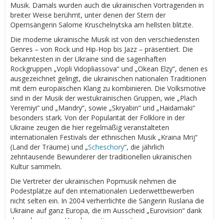
Musik. Damals wurden auch die ukrainischen Vortragenden in
breiter Weise berühmt, unter denen der Stern der
Opernsängerin Salome Kruschelnytska am hellsten blitzte.
Die moderne ukrainische Musik ist von den verschiedensten
Genres – von Rock und Hip-Hop bis Jazz – präsentiert. Die
bekanntesten in der Ukraine sind die sagenhaften
Rockgruppen „Vopli Vidopliassova“ und „Okean Elzy“, denen es
ausgezeichnet gelingt, die ukrainischen nationalen Traditionen
mit dem europäischen Klang zu kombinieren. Die Volksmotive
sind in der Musik der westukrainischen Gruppen, wie „Plach
Yeremiyi“ und „Mandry“, sowie „Skryabin“ und „Haidamaki“
besonders stark. Von der Popularität der Folklore in der
Ukraine zeugen die hier regelmäßig veranstalteten
internationalen Festivals der ethnischen Musik „Kraina Mrij“
(Land der Träume) und „
Scheschory
“, die jährlich
zehntausende Bewunderer der traditionellen ukrainischen
Kultur sammeln.
Die Vertreter der ukrainischen Popmusik nehmen die
Podestplätze auf den internationalen Liederwettbewerben
nicht selten ein. In 2004 verherrlichte die Sängerin Ruslana die
Ukraine auf ganz Europa, die im Ausscheid „Eurovision“ dank