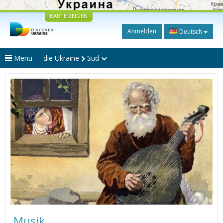
KARTE ZEIGEN
Anmelden
Deutsch
Menu
die Ukraine
Süd
Musik