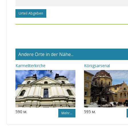
Urteil Abgeben
Andere Orte in der Nähe...
Karmeliterkirche
Königsarsenal
590 м.
595 м.
Mehr…