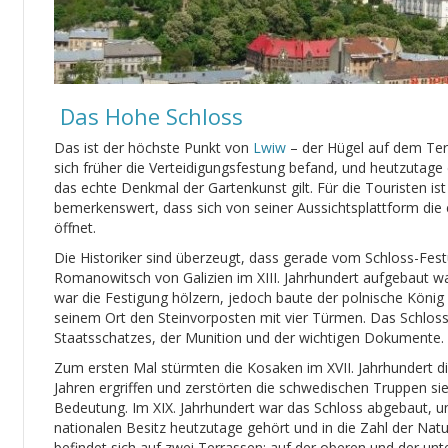
Das Hohe Schloss
Das ist der höchste Punkt von
Lwiw
– der Hügel auf dem Ter
sich früher die Verteidigungsfestung befand, und heutzutage 
das echte Denkmal der Gartenkunst gilt. Für die Touristen i
bemerkenswert, dass sich von seiner Aussichtsplattform die
öffnet.
Die Historiker sind überzeugt, dass gerade vom Schloss-Fes
Romanowitsch von Galizien im XIII. Jahrhundert aufgebaut wa
war die Festigung hölzern, jedoch baute der polnische König
seinem Ort den Steinvorposten mit vier Türmen. Das Schlos
Staatsschatzes, der Munition und der wichtigen Dokumente.
Zum ersten Mal stürmten die Kosaken im XVII. Jahrhundert d
Jahren ergriffen und zerstörten die schwedischen Truppen sie
Bedeutung. Im XIX. Jahrhundert war das Schloss abgebaut, un
nationalen Besitz heutzutage gehört und in die Zahl der Natu
befindet sich auf zwei Terrassen: auf der oberen und der unt