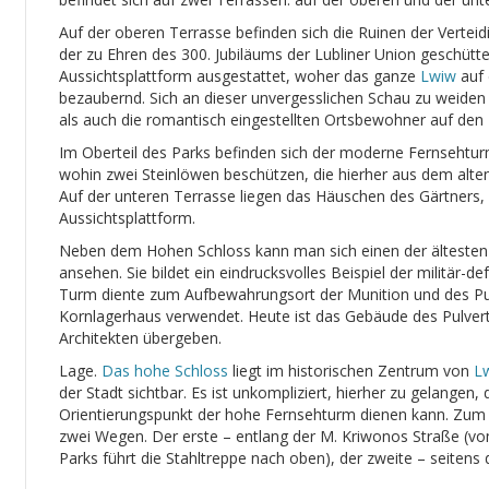
Auf der oberen Terrasse befinden sich die Ruinen der Vertei
der zu Ehren des 300. Jubiläums der Lubliner Union geschüttet
Aussichtsplattform ausgestattet, woher das ganze
Lwiw
auf 
bezaubernd. Sich an dieser unvergesslichen Schau zu weiden 
als auch die romantisch eingestellten Ortsbewohner auf den 
Im Oberteil des Parks befinden sich der moderne Fernsehtur
wohin zwei Steinlöwen beschützen, die hierher aus dem alte
Auf der unteren Terrasse liegen das Häuschen des Gärtners,
Aussichtsplattform.
Neben dem Hohen Schloss kann man sich einen der ältesten 
ansehen. Sie bildet ein eindrucksvolles Beispiel der militär-d
Turm diente zum Aufbewahrungsort der Munition und des Pulv
Kornlagerhaus verwendet. Heute ist das Gebäude des Pulve
Architekten übergeben.
Lage.
Das hohe Schloss
liegt im historischen Zentrum von
L
der Stadt sichtbar. Es ist unkompliziert, hierher zu gelangen
Orientierungspunkt der hohe Fernsehturm dienen kann. Zu
zwei Wegen. Der erste – entlang der M. Kriwonos Straße (vo
Parks führt die Stahltreppe nach oben), der zweite – seiten