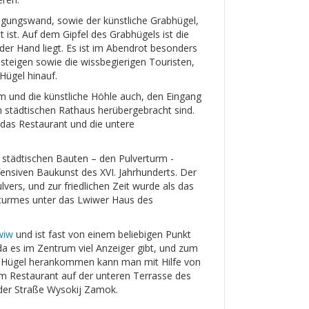
digungswand, sowie der künstliche Grabhügel,
 ist. Auf dem Gipfel des Grabhügels ist die
der Hand liegt. Es ist im Abendrot besonders
steigen sowie die wissbegierigen Touristen,
Hügel hinauf.
m und die künstliche Höhle auch, den Eingang
n städtischen Rathaus herübergebracht sind.
 das Restaurant und die untere
städtischen Bauten – den Pulverturm -
efensiven Baukunst des XVI. Jahrhunderts. Der
ers, und zur friedlichen Zeit wurde als das
rturmes unter das Lwiwer Haus des
wiw
und ist fast von einem beliebigen Punkt
, da es im Zentrum viel Anzeiger gibt, und zum
m Hügel herankommen kann man mit Hilfe von
m Restaurant auf der unteren Terrasse des
s der Straße Wysokij Zamok.