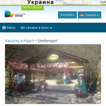
KARTE ZEIGEN
Anmelden
Deutsch
Menu
die Ukraine
Krim
Kasazkij schljach
• Simferopol