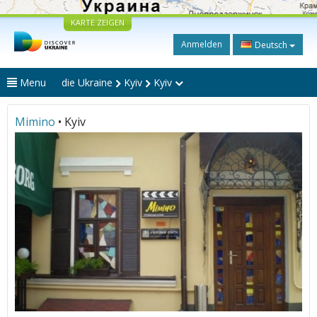
KARTE ZEIGEN
Anmelden
Deutsch
Menu
die Ukraine
Kyiv
Kyiv
Mimino
• Kyiv