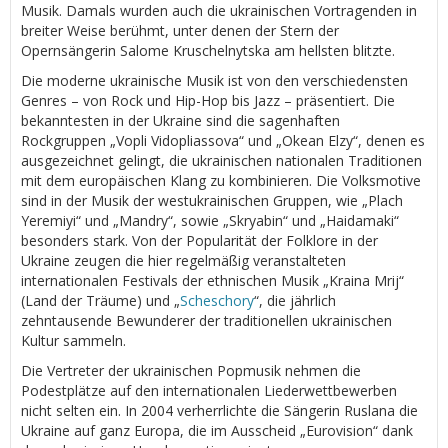
Musik. Damals wurden auch die ukrainischen Vortragenden in
breiter Weise berühmt, unter denen der Stern der
Opernsängerin Salome Kruschelnytska am hellsten blitzte.
Die moderne ukrainische Musik ist von den verschiedensten
Genres – von Rock und Hip-Hop bis Jazz – präsentiert. Die
bekanntesten in der Ukraine sind die sagenhaften
Rockgruppen „Vopli Vidopliassova“ und „Okean Elzy“, denen es
ausgezeichnet gelingt, die ukrainischen nationalen Traditionen
mit dem europäischen Klang zu kombinieren. Die Volksmotive
sind in der Musik der westukrainischen Gruppen, wie „Plach
Yeremiyi“ und „Mandry“, sowie „Skryabin“ und „Haidamaki“
besonders stark. Von der Popularität der Folklore in der
Ukraine zeugen die hier regelmäßig veranstalteten
internationalen Festivals der ethnischen Musik „Kraina Mrij“
(Land der Träume) und „
Scheschory
“, die jährlich
zehntausende Bewunderer der traditionellen ukrainischen
Kultur sammeln.
Die Vertreter der ukrainischen Popmusik nehmen die
Podestplätze auf den internationalen Liederwettbewerben
nicht selten ein. In 2004 verherrlichte die Sängerin Ruslana die
Ukraine auf ganz Europa, die im Ausscheid „Eurovision“ dank