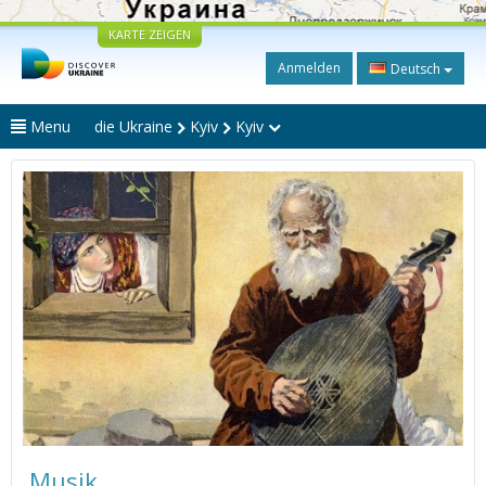
KARTE ZEIGEN
Anmelden
Deutsch
Menu
die Ukraine
Kyiv
Kyiv
Musik