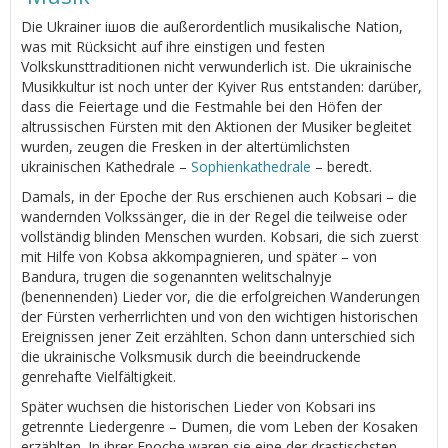
Die Ukrainer ішов die außerordentlich musikalische Nation,
was mit Rücksicht auf ihre einstigen und festen
Volkskunsttraditionen nicht verwunderlich ist. Die ukrainische
Musikkultur ist noch unter der Kyiver Rus entstanden: darüber,
dass die Feiertage und die Festmahle bei den Höfen der
altrussischen Fürsten mit den Aktionen der Musiker begleitet
wurden, zeugen die Fresken in der altertümlichsten
ukrainischen Kathedrale –
Sophienkathedrale
– beredt.
Damals, in der Epoche der Rus erschienen auch Kobsari – die
wandernden Volkssänger, die in der Regel die teilweise oder
vollständig blinden Menschen wurden. Kobsari, die sich zuerst
mit Hilfe von Kobsa akkompagnieren, und später – von
Bandura, trugen die sogenannten welitschalnyje
(benennenden) Lieder vor, die die erfolgreichen Wanderungen
der Fürsten verherrlichten und von den wichtigen historischen
Ereignissen jener Zeit erzählten. Schon dann unterschied sich
die ukrainische Volksmusik durch die beeindruckende
genrehafte Vielfältigkeit.
Später wuchsen die historischen Lieder von Kobsari ins
getrennte Liedergenre – Dumen, die vom Leben der Kosaken
erzählten. In ihrer Epoche waren sie eine der drastischsten