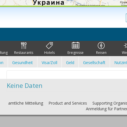
ltung
Restaurants
Hotels
Ereignisse
Reisen
We
on
Gesundheit
Visa/Zoll
Geld
Gesellschaft
Nutzin
Keine Daten
amtliche Mitteilung
Product and Services
Supporting Organi
Anmeldung für Partne