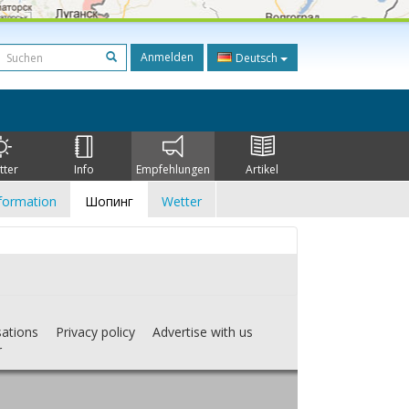
Anmelden
Deutsch
tter
Info
Empfehlungen
Artikel
formation
Шопинг
Wetter
sations
Privacy policy
Advertise with us
r