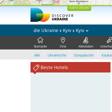
KARTE ZEIGEN
die Ukraine
Kyiv
Kyiv
Startseite
Orte
Aktivitäten
Unterha
Alle
Ukrainische
Europäische
Kauka
Beste Hotels