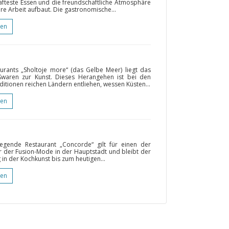
fteste Essen und die freundschaftliche Atmosphäre
hre Arbeit aufbaut. Die gastronomische...
gen
rants „Sholtoje more“ (das Gelbe Meer) liegt das
ßwaren zur Kunst. Dieses Herangehen ist bei den
ditionen reichen Ländern entliehen, wessen Küsten...
gen
iegende Restaurant „Concorde“ gilt für einen der
er der Fusion-Mode in der Hauptstadt und bleibt der
 in der Kochkunst bis zum heutigen...
gen