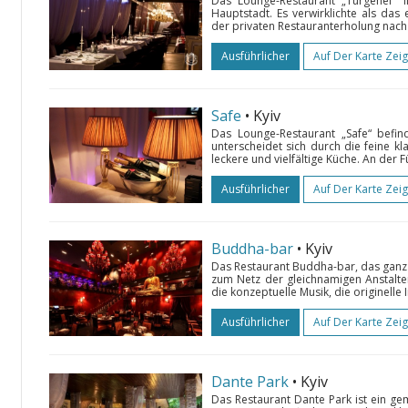
Das Lounge-Restaurant „Turgenef“ l
Hauptstadt. Es verwirklichte als das
der privaten Restauranterholung nach
Ausführlicher
Auf Der Karte Zei
Safe
• Kyiv
Das Lounge-Restaurant „Safe“ befin
unterscheidet sich durch die feine kl
leckere und vielfältige Küche. An der F
Ausführlicher
Auf Der Karte Zei
Buddha-bar
• Kyiv
Das Restaurant Buddha-bar, das ganz 
zum Netz der gleichnamigen Anstalte
die konzeptuelle Musik, die originelle 
Ausführlicher
Auf Der Karte Zei
Dante Park
• Kyiv
Das Restaurant Dante Park ist ein gem