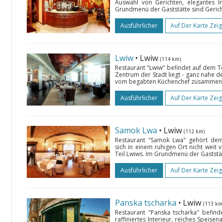
Auswahl von Gerichten, elegantes I
Grundmenü der Gaststätte sind Gerich
Ausführlicher
Auf Der Karte Zei
Lwiw
• Lwiw
(114 km)
Restaurant "Lwiw" befindet auf dem T
Zentrum der Stadt liegt - ganz nahe 
vom begabten Küchenchef zusammengest
Ausführlicher
Auf Der Karte Zei
Samok Lwa
• Lwiw
(112 km)
Restaurant "Samok Lwa" gehört dem
sich in einem ruhigen Ort nicht weit
Teil Lwiws. Im Grundmenü der Gaststät
Ausführlicher
Auf Der Karte Zei
Panska tscharka
• Lwiw
(113 km
Restaurant "Panska tscharka" befind
raffiniertes Interieur, reiches Speis