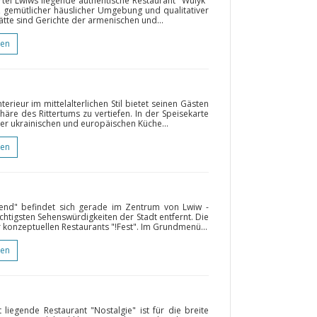
rtel Lwiws liegende authentische Restaurant "Wulyk"
, gemütlicher häuslicher Umgebung und qualitativer
te sind Gerichte der armenischen und...
gen
terieur im mittelalterlichen Stil bietet seinen Gästen
häre des Rittertums zu vertiefen. In der Speisekarte
 der ukrainischen und europäischen Küche...
gen
gend" befindet sich gerade im Zentrum von Lwiw -
chtigsten Sehenswürdigkeiten der Stadt entfernt. Die
r konzeptuellen Restaurants "!Fest". Im Grundmenü...
gen
liegende Restaurant "Nostalgie" ist für die breite