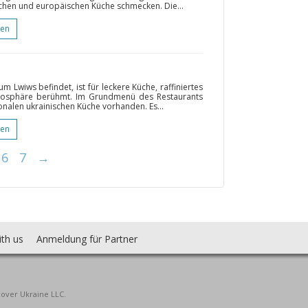
schen und europäischen Küche schmecken. Die...
gen
m Lwiws befindet, ist für leckere Küche, raffiniertes
tmosphäre berühmt. Im Grundmenü des Restaurants
onalen ukrainischen Küche vorhanden. Es...
gen
6
7
→
ith us
Anmeldung für Partner
cover Ukraine LLC.