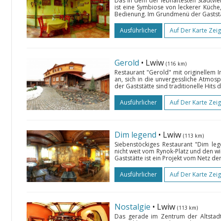
Das in dem der lebhaftesten Stadtvie
ist eine Symbiose von leckerer Küche
Bedienung. Im Grundmenü der Gaststät
Ausführlicher
Auf Der Karte Zei
Gerold
• Lwiw
(116 km)
Restaurant "Gerold" mit originellem In
an, sich in die unvergessliche Atmosp
der Gaststätte sind traditionelle Hits
Ausführlicher
Auf Der Karte Zei
Dim legend
• Lwiw
(113 km)
Siebenstöckiges Restaurant "Dim le
nicht weit vom Rynok-Platz und den wi
Gaststätte ist ein Projekt vom Netz de
Ausführlicher
Auf Der Karte Zei
Nostalgie
• Lwiw
(113 km)
Das gerade im Zentrum der Altstadt 