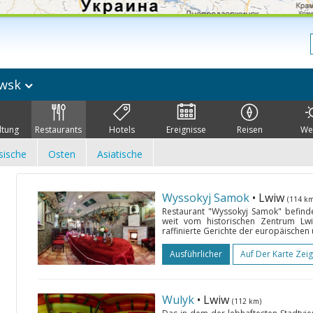
iwsk
ltung
Restaurants
Hotels
Ereignisse
Reisen
We
sische
Osten
Asiatische
Wyssokyj Samok
• Lwiw
(114 km
Restaurant "Wyssokyj Samok" befinde
weit vom historischen Zentrum Lw
raffinierte Gerichte der europäischen u
Ausführlicher
Auf Der Karte Zei
Wulyk
• Lwiw
(112 km)