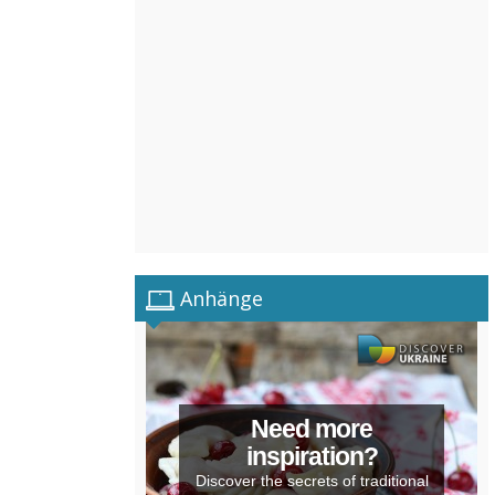
Anhänge
Need more
inspiration?
Discover the secrets of traditional