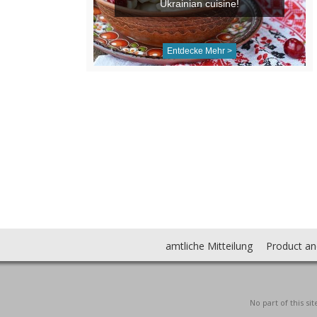
Ukrainian cuisine!
Entdecke Mehr >
amtliche Mitteilung
Product an
No part of this s