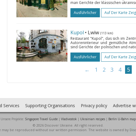
man Gerichte der klassischen ukraini
Ausführlicher
Auf Der Karte Zei
Kupol
• Lwiw
(113 km)
Restaurant "Kupol", das sich im Zentru
Autoreninterieur und gemütliche A
sind Gerichte der polnischen und nati
Ausführlicher
Auf Der Karte Zei
←
1
2
3
4
5
d Services
Supporting Organisations
Privacy policy
Advertise w
Unsere Projekte:
Singapore Travel Guide
|
Vladivostok
|
Ukrainian recipes
|
Berlin U-Bahn map
© 2026 Discover Ukraine. All right reserved.
ite may be reproduced without our written permission. The website is owned by Dis