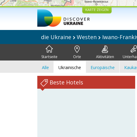
KARTE ZEIGEN
die Ukraine
Westen
Iwano-Frank
Startseite
Orte
Aktivitäten
Unterha
Alle
Ukrainische
Europäische
Kauka
Beste Hotels