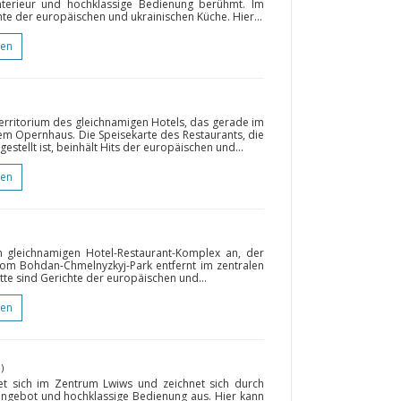
nterieur und hochklassige Bedienung berühmt. Im
te der europäischen und ukrainischen Küche. Hier...
gen
erritorium des gleichnamigen Hotels, das gerade im
dem Opernhaus. Die Speisekarte des Restaurants, die
ellt ist, beinhält Hits der europäischen und...
gen
 gleichnamigen Hotel-Restaurant-Komplex an, der
 vom Bohdan-Chmelnyzkyj-Park entfernt im zentralen
te sind Gerichte der europäischen und...
gen
)
et sich im Zentrum Lwiws und zeichnet sich durch
enangebot und hochklassige Bedienung aus. Hier kann