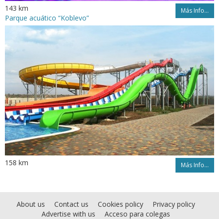
143 km
Más Info...
Parque acuático “Koblevo”
158 km
Más Info...
About us
Contact us
Cookies policy
Privacy policy
Advertise with us
Acceso para colegas