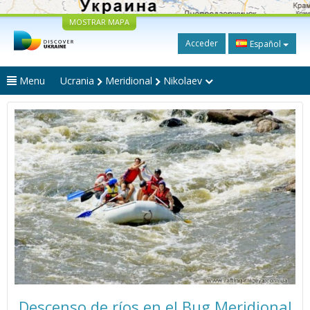
MOSTRAR MAPA
Acceder
Español
Menu
Ucrania
Meridional
Nikolaev
Descenso de ríos en el Bug Meridional