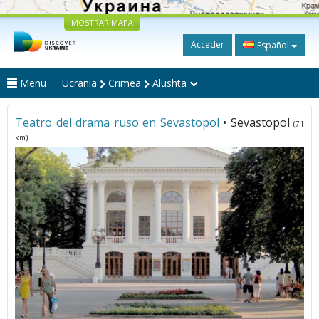
MOSTRAR MAPA
Acceder
Español
Menu
Ucrania
Crimea
Alushta
Teatro del drama ruso en Sevastopol
• Sevastopol
(71
km)