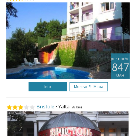
per noche
847
UAH
Info
Mostrar En Mapa
Bristole
• Yalta
(28 km)