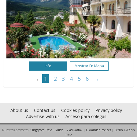
Info
Mostrar En Mapa
1
2
3
4
5
6
→
←
About us
Contact us
Cookies policy
Privacy policy
Advertise with us
Acceso para colegas
Nuestros proyectos:
Singapore Travel Guide
|
Vladivostok
|
Ukrainian recipes
|
Berlin U-Bahn
map