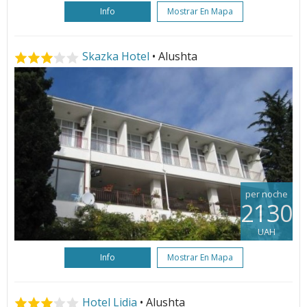
Info
Mostrar En Mapa
Skazka Hotel
• Alushta
per noche
2130
UAH
Info
Mostrar En Mapa
Hotel Lidia
• Alushta