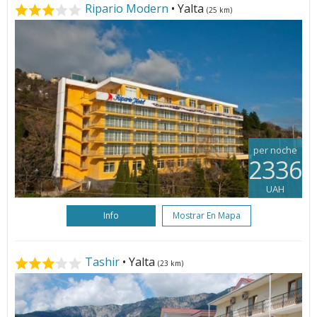
Ripario Modern
• Yalta
(25 km)
per noche
2336
UAH
Info
Mostrar En Mapa
Tashir
• Yalta
(23 km)