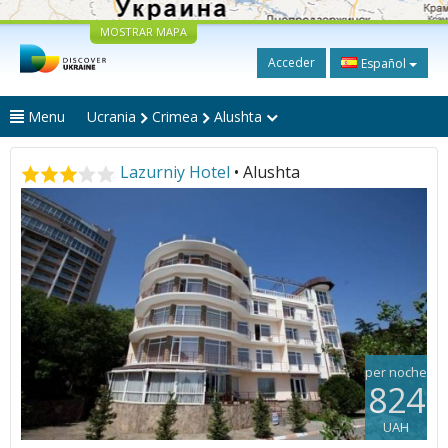
MOSTRAR MAPA
Acceder
Español
Menu
Ucrania
Crimea
Alushta
Lazurniy Hotel
• Alushta
per noche
824
UAH