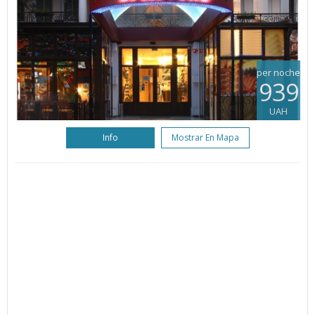
per noche
939
UAH
Info
Mostrar En Mapa