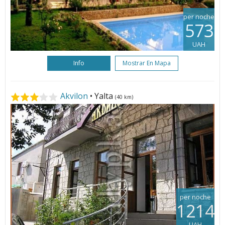
per noche
573
UAH
Info
Mostrar En Mapa
Akvilon
• Yalta
(40 km)
per noche
1214
UAH