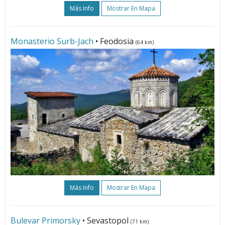
Más Info
Mostrar En Mapa
Monasterio Surb-Jach
• Feodosia
(64 km)
Más Info
Mostrar En Mapa
Bulevar Primorsky
• Sevastopol
(71 km)