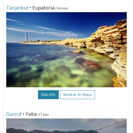
Tarjankut
• Eupatoria
(164 km)
Más Info
Mostrar En Mapa
Gurzuf
• Yalta
(17 km)