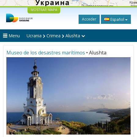
MOSTRAR MAPA
Acceder
Español
Menu
Ucrania
Crimea
Alushta
Museo de los desastres marítimos
• Alushta