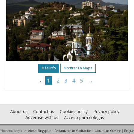
Más Info
Mostrar En Mapa
1
2
3
4
5
→
←
About us
Contact us
Cookies policy
Privacy policy
Advertise with us
Acceso para colegas
Nuestros proyectos:
About Singapore
|
Restaurants in Vladivostok
|
Ukrainian Cuisine
|
Prague