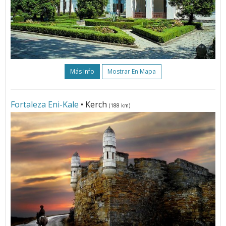
Más Info
Mostrar En Mapa
Fortaleza Eni-Kale
• Kerch
(188 km)