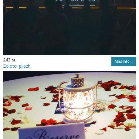
243 м.
Más Info...
Zolotoi pliazh