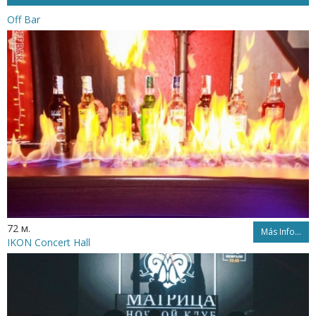
Off Bar
72 м.
Más Info...
IKON Concert Hall