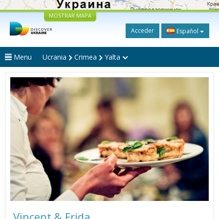
MOSTRAR MAPA
Acceder
Español
Menu
Ucrania
Crimea
Yalta
Vincent & Frida