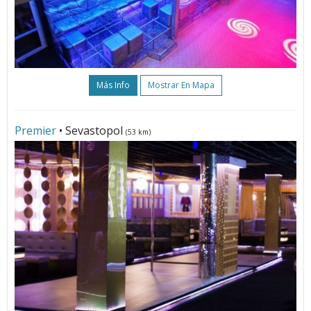
Más Info
Mostrar En Mapa
Premier
• Sevastopol
(53 km)