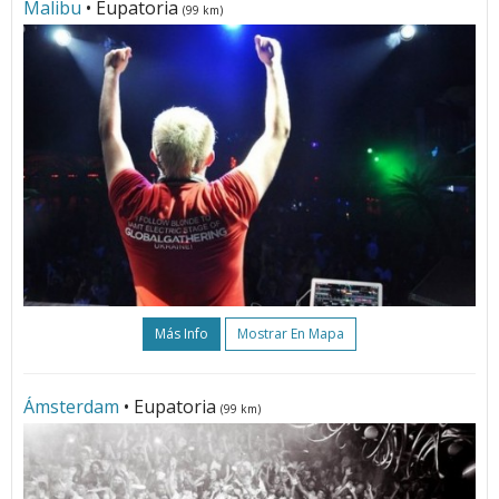
Malibu
• Eupatoria
(99 km)
Más Info
Mostrar En Mapa
Ámsterdam
• Eupatoria
(99 km)