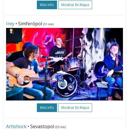
Más Info
Mostrar En Mapa
Irey
• Simferópol
(51 km)
Más Info
Mostrar En Mapa
Artishock
• Sevastopol
(53 km)