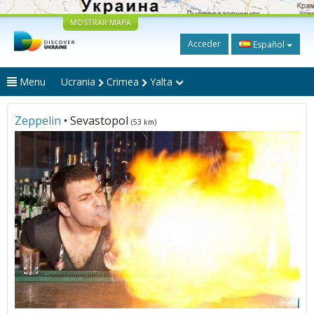
MOSTRAR MAPA
Acceder
Español
Menu
Ucrania
Crimea
Yalta
Zeppelin
• Sevastopol
(53 km)