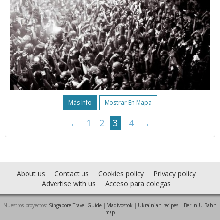
Más Info
Mostrar En Mapa
←
1
2
3
4
→
About us
Contact us
Cookies policy
Privacy policy
Advertise with us
Acceso para colegas
Nuestros proyectos:
Singapore Travel Guide
|
Vladivostok
|
Ukrainian recipes
|
Berlin U-Bahn
map