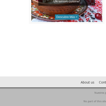
Ukrainian cuisine!
Descubre Más >
About us
Cont
Nuestros p
No part of this s