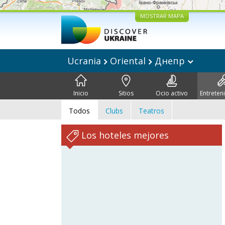
MOSTRAR MAPA
Ucrania
Oriental
Днепр
Inicio
Sitios
Ocio activo
Entreten
Todos
Clubs
Teatros
Los hoteles mejores