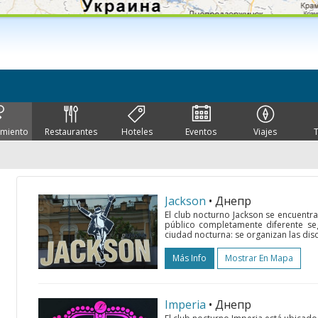
imiento
Restaurantes
Hoteles
Eventos
Viajes
Jackson
• Днепр
El club nocturno Jackson se encuentra
público completamente diferente seg
ciudad nocturna: se organizan las di
Más Info
Mostrar En Mapa
Imperia
• Днепр