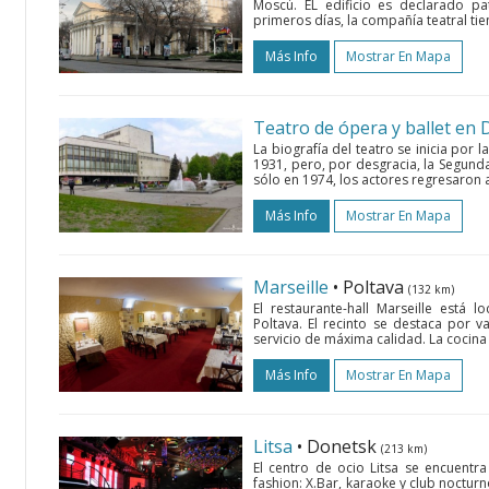
Moscú. EL edificio es declarado pa
primeros días, la compañía teatral tie
Más Info
Mostrar En Mapa
Teatro de ópera y ballet en
La biografía del teatro se inicia por 
1931, pero, por desgracia, la Segund
sólo en 1974, los actores regresaron a 
Más Info
Mostrar En Mapa
Marseille
• Poltava
(132 km)
El restaurante-hall Marseille está 
Poltava. El recinto se destaca por va
servicio de máxima calidad. La cocina 
Más Info
Mostrar En Mapa
Litsa
• Donetsk
(213 km)
El centro de ocio Litsa se encuentr
fashion: X.Bar, karaoke y club nocturn