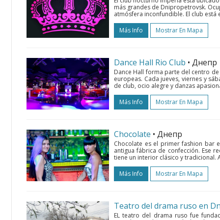
El club nocturno Imperia está ubicado 
más grandes de Dnipropetrovsk. Ocup
atmósfera inconfundible. El club est
Más Info
Mostrar En Mapa
Dance Hall Rio Club
• Днепр
Dance Hall forma parte del centro de
europeas. Cada jueves, viernes y sába
de club, ocio alegre y danzas apasion
Más Info
Mostrar En Mapa
Chocolate
• Днепр
Chocolate es el primer fashion bar e
antigua fábrica de confección. Ese r
tiene un interior clásico y tradicional.
Más Info
Mostrar En Mapa
Teatro del drama ruso en D
EL teatro del drama ruso fue funda