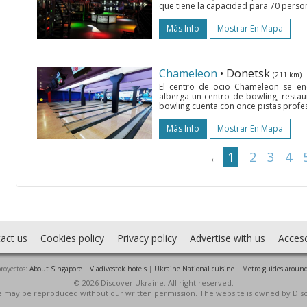
que tiene la capacidad para 70 person
Más Info
Mostrar En Mapa
Chameleon
• Donetsk
(211 km)
El centro de ocio Chameleon se enc
alberga un centro de bowling, restaura
bowling cuenta con once pistas profe
Más Info
Mostrar En Mapa
1
2
3
4
←
act us
Cookies policy
Privacy policy
Advertise with us
Acces
royectos:
About Singapore
|
Vladivostok hotels
|
Ukraine National cuisine
|
Metro guides around
© 2026 Discover Ukraine. All right reserved.
ite may be reproduced without our written permission. The website is owned by Dis