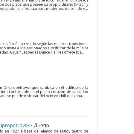
en el pasillo marítimo y se lo consideran uno de los
a dos pisos que poseen su propio diseño hi-tech y
á equipado con los aparatos modernos de sonido e...
 ocio Rio Club creado según las mejores tradiciones
do invita a los aficionados a disfrutar de la música
adas. A sus huéspedes Dance Hall les ofrece los...
n Dnipropetrovsk que se ubica en el edificio de la
ecinto confortable en el pleno corazón de la ciudad
 Aquí se puede disfrutar del ocio en chill-out zona...
nipropetrovsk
• Днепр
do en 1927 a base del elenco de Maloy teatro de