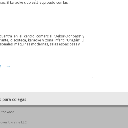
as. El karaoke club está equipado con las...
uentra en el centro comercial ‘Dekor-Donbass’ y
nte, discoteca, karaoke y zona infantil ‘Uragán’. El
sionales, máquinas modernas, salas espaciosas y...
5
→
o para colegas
 the world
cover Ukraine LLC.