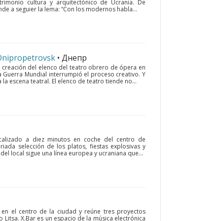
trimonio cultura y arquitectónico de Ucrania. De
nde a seguier la lema: “Con los modernos habla...
 Dnipropetrovsk
• Днепр
la creación del elenco del teatro obrero de ópera en
a Guerra Mundial interrumpió el proceso creativo. Y
la escena teatral. El elenco de teatro tiende no...
localizado a diez minutos en coche del centro de
riada selección de los platos, fiestas explosivas y
del local sigue una línea europea y ucraniana que...
a en el centro de la ciudad y reúne tres proyectos
o Litsa. X.Bar es un espacio de la música electrónica