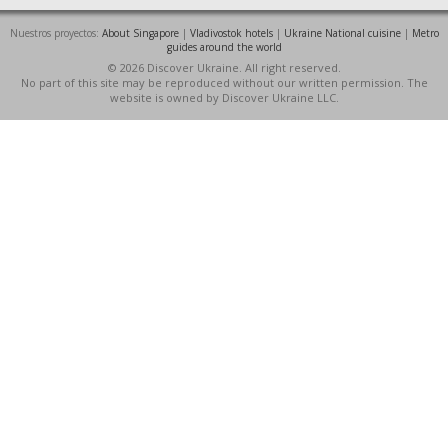
Nuestros proyectos:
About Singapore
|
Vladivostok hotels
|
Ukraine National cuisine
|
Metro
guides around the world
© 2026 Discover Ukraine. All right reserved.
No part of this site may be reproduced without our written permission. The
website is owned by Discover Ukraine LLC.