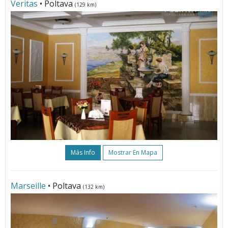
Veritas
• Poltava
(129 km)
Más Info
Mostrar En Mapa
Marseille
• Poltava
(132 km)