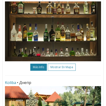
Más Info
Mostrar En Mapa
Koliba
• Днепр