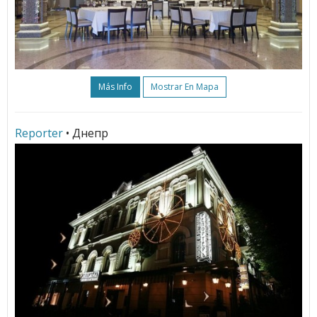
Más Info
Mostrar En Mapa
Reporter
• Днепр