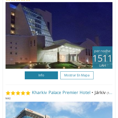
per noche
1511
UAH
Info
Mostrar En Mapa
Kharkiv Palace Premier Hotel
• Járkiv
(192
km)