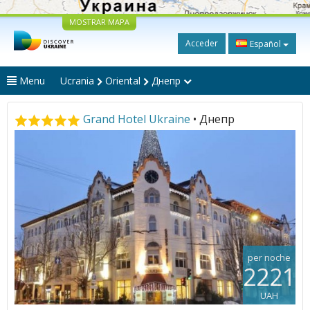
MOSTRAR MAPA
Acceder
Español
Menu
Ucrania
Oriental
Днепр
Grand Hotel Ukraine
• Днепр
per noche
2221
UAH