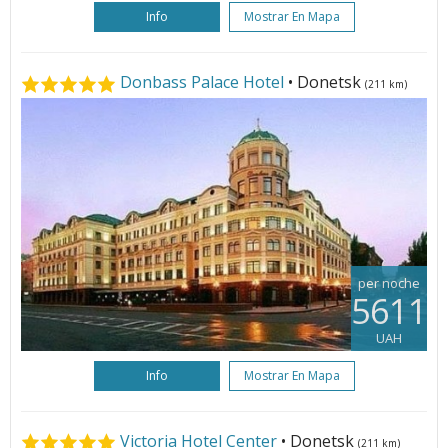
Info
Mostrar En Mapa
Donbass Palace Hotel
• Donetsk
(211 km)
per noche
5611
UAH
Info
Mostrar En Mapa
Victoria Hotel Center
• Donetsk
(211 km)