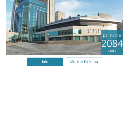
per noche
2084
UAH
Info
Mostrar En Mapa