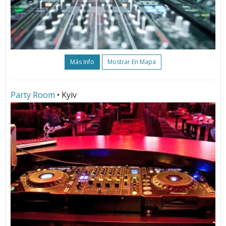
Más Info
Mostrar En Mapa
Party Room
• Kyiv