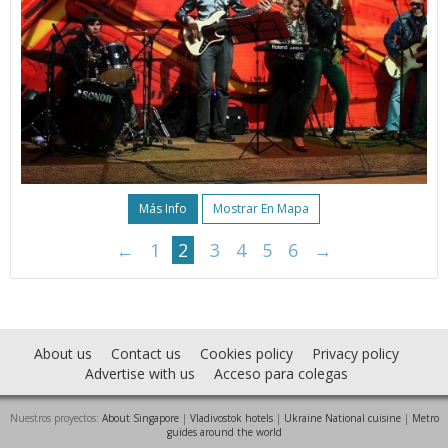
Más Info
Mostrar En Mapa
←
1
2
3
4
5
6
→
About us
Contact us
Cookies policy
Privacy policy
Advertise with us
Acceso para colegas
Nuestros proyectos:
About Singapore
|
Vladivostok hotels
|
Ukraine National cuisine
|
Metro
guides around the world