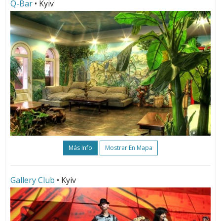
Q-Bar
• Kyiv
Más Info
Mostrar En Mapa
Gallery Club
• Kyiv