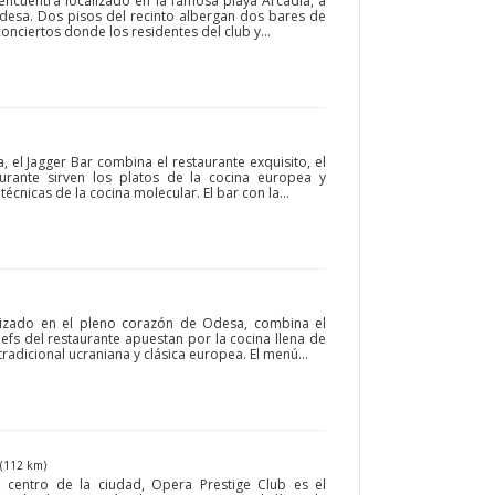
encuentra localizado en la famosa playa Arcadia, a
Odesa. Dos pisos del recinto albergan dos bares de
nciertos donde los residentes del club y...
 el Jagger Bar combina el restaurante exquisito, el
aurante sirven los platos de la cocina europea y
écnicas de la cocina molecular. El bar con la...
alizado en el pleno corazón de Odesa, combina el
hefs del restaurante apuestan por la cocina llena de
radicional ucraniana y clásica europea. El menú...
(112 km)
 centro de la ciudad, Opera Prestige Club es el