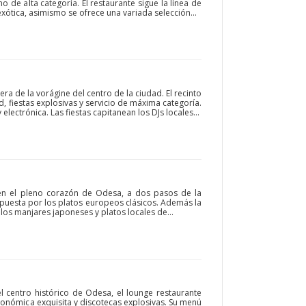
o de alta categoría. El restaurante sigue la línea de
xótica, asimismo se ofrece una variada selección...
uera de la vorágine del centro de la ciudad. El recinto
ad, fiestas explosivas y servicio de máxima categoría.
lectrónica. Las fiestas capitanean los DJs locales...
 en el pleno corazón de Odesa, a dos pasos de la
puesta por los platos europeos clásicos. Además la
os manjares japoneses y platos locales de...
l centro histórico de Odesa, el lounge restaurante
ronómica exquisita y discotecas explosivas. Su menú