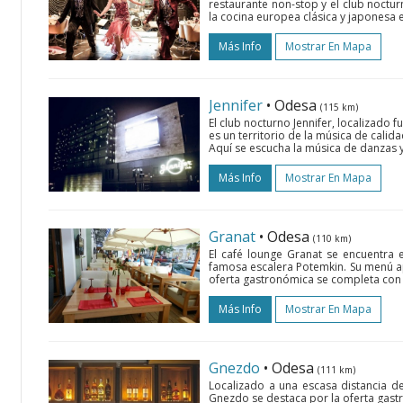
restaurante non-stop y el club nocturn
la cocina europea clásica y japonesa e
Más Info
Mostrar En Mapa
Jennifer
• Odesa
(115 km)
El club nocturno Jennifer, localizado f
es un territorio de la música de calid
Aquí se escucha la música de danzas y e
Más Info
Mostrar En Mapa
Granat
• Odesa
(110 km)
El café lounge Granat se encuentra
famosa escalera Potemkin. Su menú a
oferta gastronómica se completa con l
Más Info
Mostrar En Mapa
Gnezdo
• Odesa
(111 km)
Localizado a una escasa distancia de
Gnezdo se destaca por la oferta gast