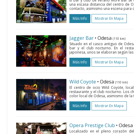
El bar y club de verano More Bar se 
una escasa distancia del centro de 
contacto, asimismo una escena para co
Más Info
Mostrar En Mapa
Jagger Bar
• Odesa
(110 km)
Situado en el casco antiguo de Odesa,
bar y el club nocturno. En el rest
japonesa, unos se elaboran según las t
Más Info
Mostrar En Mapa
Wild Coyote
• Odesa
(110 km)
El centro de ocio Wild Coyote, loc
restaurante y el club nocturno. Los c
color local de Odesa, asimismo de la t
Más Info
Mostrar En Mapa
Opera Prestige Club
• Odesa
Localizado en el pleno corazón del