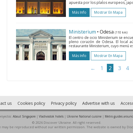
apuesta por los platos europeos, japon
Más Info
Mostrar En Mapa
Ministerium
• Odesa
(110 km)
El centro de ocio Ministerium se encu
pleno corazón de Odesa. El local aún
restaurante Ministerium, cuyo menú est
Más Info
Mostrar En Mapa
←
1
2
3
4
act us
Cookies policy
Privacy policy
Advertise with us
Acces
royectos:
About Singapore
|
Vladivostok hotels
|
Ukraine National cuisine
|
Metro guides around
© 2026 Discover Ukraine. All right reserved.
ite may be reproduced without our written permission. The website is owned by Dis