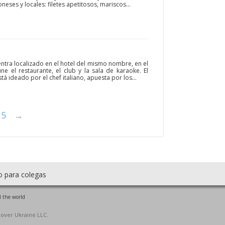
eses y locales: filetes apetitosos, mariscos...
entra localizado en el hotel del mismo nombre, en el
e el restaurante, el club y la sala de karaoke. El
á ideado por el chef italiano, apuesta por los...
5
→
o para colegas
 the world
cover Ukraine LLC.