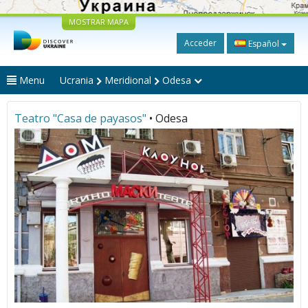
MOSTRAR MAPA
Acceder
Español
Menu
Ucrania
Meridional
Odesa
Teatro "Casa de payasos"
• Odesa