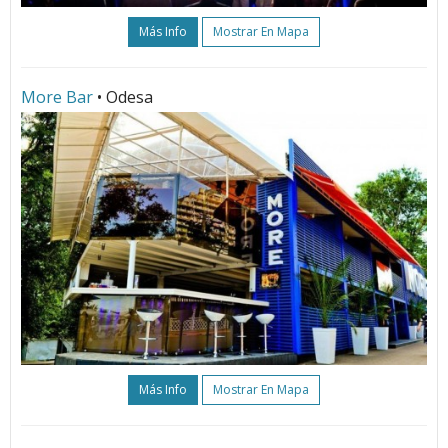
Más Info
Mostrar En Mapa
More Bar
• Odesa
Más Info
Mostrar En Mapa