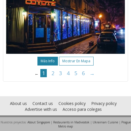
Más Info
Mostrar En Mapa
1
2
3
4
5
6
→
←
About us
Contact us
Cookies policy
Privacy policy
Advertise with us
Acceso para colegas
Nuestros proyectos:
About Singapore
|
Restaurants in Vladivostok
|
Ukrainian Cuisine
|
Prague
Metro map