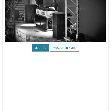
Más Info
Mostrar En Mapa