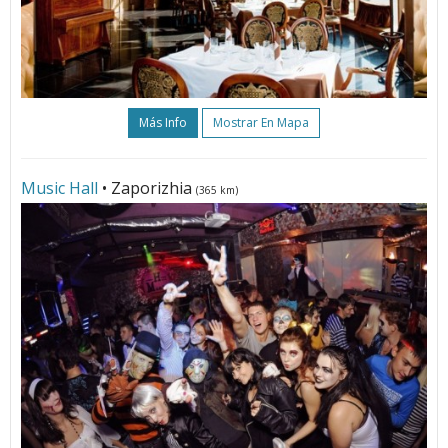
Más Info
Mostrar En Mapa
Music Hall
• Zaporizhia
(365 km)