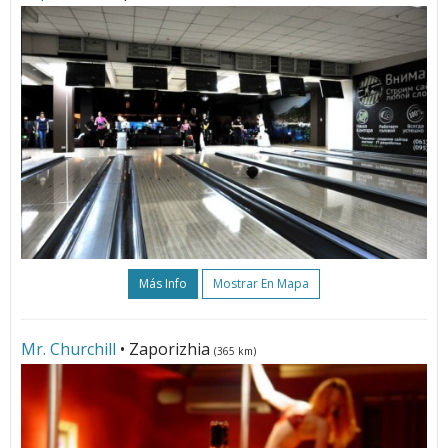
Más Info
Mostrar En Mapa
Mr. Churchill
• Zaporizhia
(365 km)