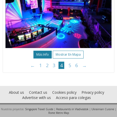
Más Info
Mostrar En Mapa
←
1
2
3
4
5
6
→
About us
Contact us
Cookies policy
Privacy policy
Advertise with us
Acceso para colegas
Nuestros proyectos:
Singapore Travel Guide
|
Restaurants in Vladivostok
|
Ukrainian Cuisine
|
Rome Metro Map