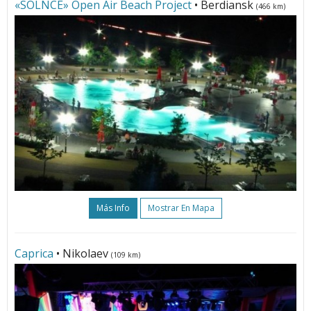
«SOLNCE» Open Air Beach Project
• Berdiansk
(466 km)
Más Info
Mostrar En Mapa
Caprica
• Nikolaev
(109 km)