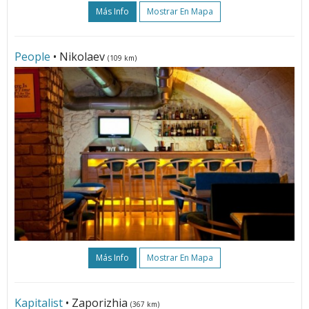
Más Info
Mostrar En Mapa
People
• Nikolaev
(109 km)
Más Info
Mostrar En Mapa
Kapitalist
• Zaporizhia
(367 km)