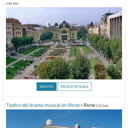
(142 km)
Más Info
Mostrar En Mapa
Teatro del drama musical en Rivne
• Rivne
(127 km)