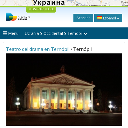
MOSTRAR MAPA
Acceder
Español
Menu
Ucrania
Occidental
Ternópil
Teatro del drama en Ternópil
• Ternópil