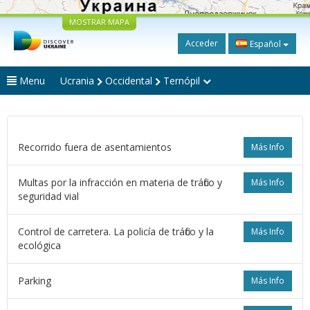
MOSTRAR MAPA
Acceder
Español
Menu
Ucrania
Occidental
Ternópil
Recorrido fuera de asentamientos
Más Info
Multas por la infracción en materia de tráfico y
Más Info
seguridad vial
Control de carretera. La policía de tráfico y la
Más Info
ecológica
Parking
Más Info