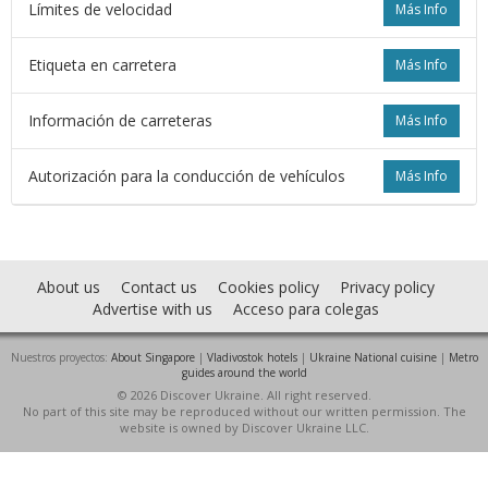
Límites de velocidad
Más Info
Etiqueta en carretera
Más Info
Información de carreteras
Más Info
Autorización para la conducción de vehículos
Más Info
About us
Contact us
Cookies policy
Privacy policy
Advertise with us
Acceso para colegas
Nuestros proyectos:
About Singapore
|
Vladivostok hotels
|
Ukraine National cuisine
|
Metro
guides around the world
© 2026 Discover Ukraine. All right reserved.
No part of this site may be reproduced without our written permission. The
website is owned by Discover Ukraine LLC.