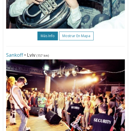
Más Info
Mostrar En Mapa
Sankoff
• Lviv
(157 km)