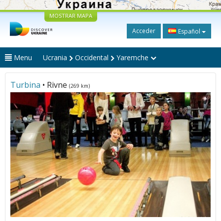
MOSTRAR MAPA
Acceder
Español
Menu
Ucrania
Occidental
Yaremche
Turbina
• Rivne
(269 km)