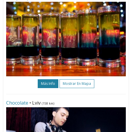
Más Info
Mostrar En Mapa
Chocolate
• Lviv
(158 km)