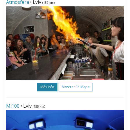
Atmosfera
• Lviv
(159 km)
Más Info
Mostrar En Mapa
Мі100
• Lviv
(155 km)