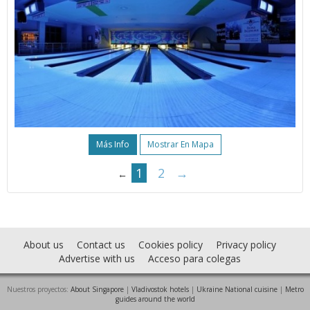
Más Info
Mostrar En Mapa
1
2
→
←
About us
Contact us
Cookies policy
Privacy policy
Advertise with us
Acceso para colegas
Nuestros proyectos:
About Singapore
|
Vladivostok hotels
|
Ukraine National cuisine
|
Metro
guides around the world