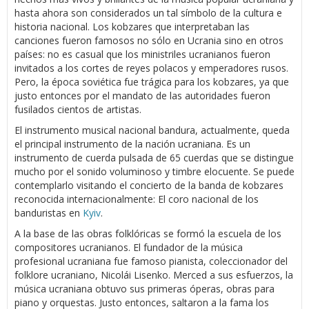
hasta ahora son considerados un tal símbolo de la cultura e
historia nacional. Los kobzares que interpretaban las
canciones fueron famosos no sólo en Ucrania sino en otros
países: no es casual que los ministriles ucranianos fueron
invitados a los cortes de reyes polacos y emperadores rusos.
Pero, la época soviética fue trágica para los kobzares, ya que
justo entonces por el mandato de las autoridades fueron
fusilados cientos de artistas.
El instrumento musical nacional bandura, actualmente, queda
el principal instrumento de la nación ucraniana. Es un
instrumento de cuerda pulsada de 65 cuerdas que se distingue
mucho por el sonido voluminoso y timbre elocuente. Se puede
contemplarlo visitando el concierto de la banda de kobzares
reconocida internacionalmente: El coro nacional de los
banduristas en
Kyiv
.
A la base de las obras folklóricas se formó la escuela de los
compositores ucranianos. El fundador de la música
profesional ucraniana fue famoso pianista, coleccionador del
folklore ucraniano, Nicolái Lisenko. Merced a sus esfuerzos, la
música ucraniana obtuvo sus primeras óperas, obras para
piano y orquestas. Justo entonces, saltaron a la fama los