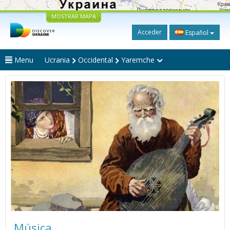
MOSTRAR MAPA
Acceder
Español
Menu
Ucrania
Occidental
Yaremche
Música