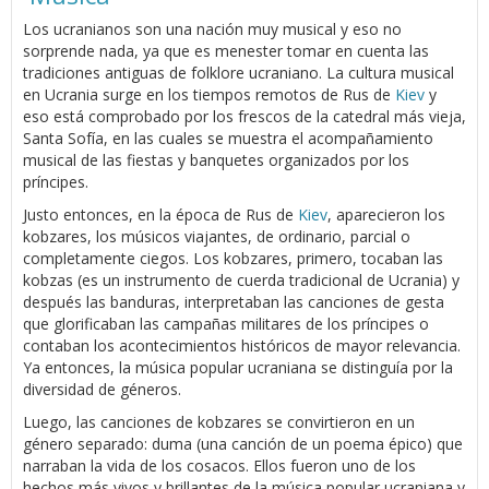
Los ucranianos son una nación muy musical y eso no
sorprende nada, ya que es menester tomar en cuenta las
tradiciones antiguas de folklore ucraniano. La cultura musical
en Ucrania surge en los tiempos remotos de Rus de
Kiev
y
eso está comprobado por los frescos de la catedral más vieja,
Santa Sofía, en las cuales se muestra el acompañamiento
musical de las fiestas y banquetes organizados por los
príncipes.
Justo entonces, en la época de Rus de
Kiev
, aparecieron los
kobzares, los músicos viajantes, de ordinario, parcial o
completamente ciegos. Los kobzares, primero, tocaban las
kobzas (es un instrumento de cuerda tradicional de Ucrania) y
después las banduras, interpretaban las canciones de gesta
que glorificaban las campañas militares de los príncipes o
contaban los acontecimientos históricos de mayor relevancia.
Ya entonces, la música popular ucraniana se distinguía por la
diversidad de géneros.
Luego, las canciones de kobzares se convirtieron en un
género separado: duma (una canción de un poema épico) que
narraban la vida de los cosacos. Ellos fueron uno de los
hechos más vivos y brillantes de la música popular ucraniana y