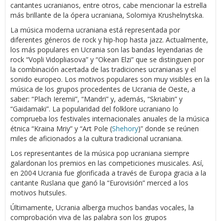
cantantes ucranianos, entre otros, cabe mencionar la estrella
más brillante de la ópera ucraniana, Solomiya Krushelnytska.
La música moderna ucraniana está representada por
diferentes géneros de rock y hip-hop hasta jazz. Actualmente,
los más populares en Ucrania son las bandas leyendarias de
rock “Vopli Vidopliasova” y “Okean Elzi” que se distinguen por
la combinación acertada de las tradiciones ucranianas y el
sonido europeo. Los motivos populares son muy visibles en la
música de los grupos procedentes de Ucrania de Oeste, a
saber: “Plach Ieremii”, “Mandri” y, además, “Skriabin” y
“Gaidamaki”. La popularidad del folklore ucraniano lo
comprueba los festivales internacionales anuales de la música
étnica “Kraina Mriy” y “Art Pole (
Shehory
)” donde se reúnen
miles de aficionados a la cultura tradicional ucraniana.
Los representantes de la música pop ucraniana siempre
galardonan los premios en las competiciones musicales. Así,
en 2004 Ucrania fue glorificada a través de Europa gracia a la
cantante Ruslana que ganó la “Eurovisión” merced a los
motivos hutsules.
Últimamente, Ucrania alberga muchos bandas vocales, la
comprobación viva de las palabra son los grupos