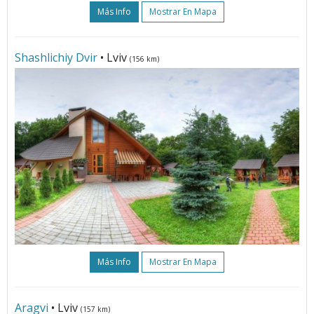
Más Info
Mostrar En Mapa
Shashlichiy Dvir
• Lviv
(156 km)
Más Info
Mostrar En Mapa
Aragvi
• Lviv
(157 km)