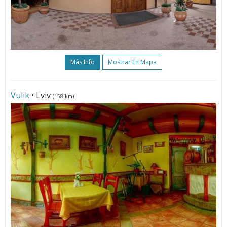
Más Info
Mostrar En Mapa
Vulik
• Lviv
(158 km)