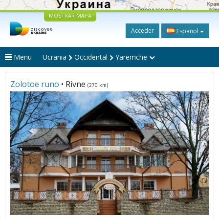
MOSTRAR MAPA
Acceder
Español
Menu
Ucrania
Occidental
Yaremche
Zolotoe runo
• Rivne
(270 km)