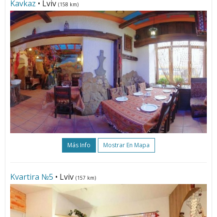
Kavkaz
• Lviv
(158 km)
Más Info
Mostrar En Mapa
Kvartira №5
• Lviv
(157 km)