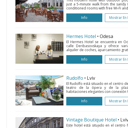
This modern hotel with outdoor pool
just a 5-minute walk from the sandy 
conditioned rooms with free Wi-Fi and s
Info
Mostrar En
Hermes Hotel
• Odesa
El Hermes Hotel se encuentra en Od
calle Deribasovskaya y ofrece vari
alquiler de coches, aparcamiento gratu
Info
Mostrar En
Rudolfo
• Lviv
El Rudolfo está situado en el centro de
teatro de la ópera y de la plaz
habitaciones elegantes con conexión Wi
Info
Mostrar En
Vintage Boutique Hotel
• Lvi
Este hotel está situado en el centro h