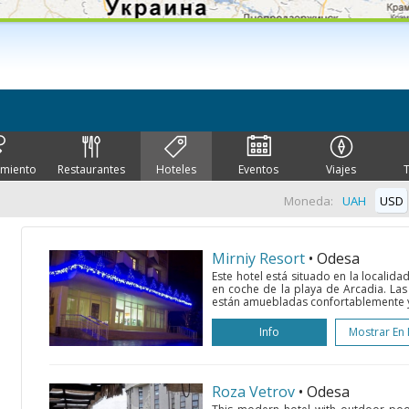
imiento
Restaurantes
Hoteles
Eventos
Viajes
Moneda:
UAH
USD
Mirniy Resort
• Odesa
Este hotel está situado en la localid
en coche de la playa de Arcadia. Las
están amuebladas confortablemente y 
Info
Mostrar En
Roza Vetrov
• Odesa