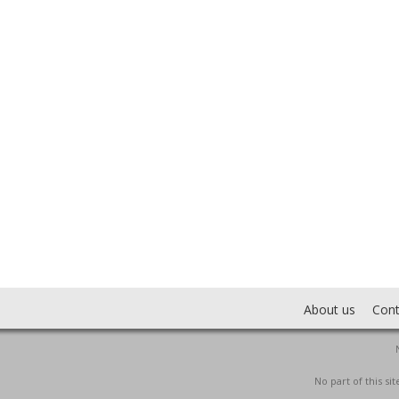
About us
Cont
No part of this s