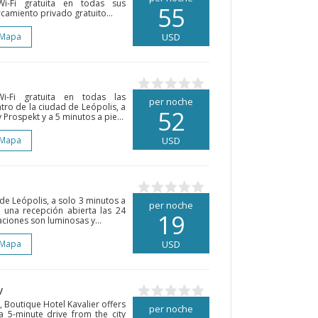
Wi-Fi gratuita en todas sus
55
camiento privado gratuito...
 Mapa
USD
i-Fi gratuita en todas las
per noche
tro de la ciudad de Leópolis, a
52
rospekt y a 5 minutos a pie...
 Mapa
USD
 de Leópolis, a solo 3 minutos a
per noche
e una recepción abierta las 24
19
aciones son luminosas y...
 Mapa
USD
v
, Boutique Hotel Kavalier offers
per noche
a 5-minute drive from the city