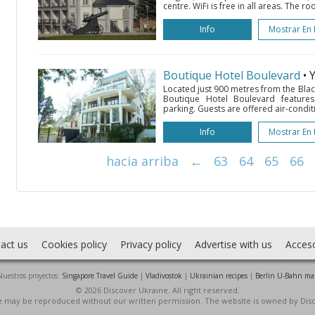
centre. WiFi is free in all areas. The r
Info
Mostrar En
Boutique Hotel Boulevard
• 
Located just 900 metres from the Blac
Boutique Hotel Boulevard features
parking. Guests are offered air-condi
Info
Mostrar En
hacia arriba
←
63
64
65
66
act us
Cookies policy
Privacy policy
Advertise with us
Acces
Nuestros proyectos:
Singapore Travel Guide
|
Vladivostok
|
Ukrainian recipes
|
Berlin U-Bahn ma
© 2026 Discover Ukraine. All right reserved.
ite may be reproduced without our written permission. The website is owned by Dis