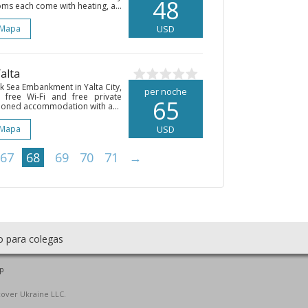
48
ooms each come with heating, a...
 Mapa
USD
Yalta
k Sea Embankment in Yalta City,
per noche
 free Wi-Fi and free private
65
tioned accommodation with a...
 Mapa
USD
67
68
69
70
71
→
o para colegas
p
cover Ukraine LLC.