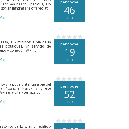
, hot tub and tennis courts is
per noche
Black Sea beach. Spacious, air-
46
tylish lighting are offered at...
 Mapa
USD
essa, a 5 minutos a pie de la
per noche
as boutiques, un servicio de
19
ito y conexión Wi-Fi...
 Mapa
USD
 Lviv, a poca distancia a pie del
per noche
a Ploshcha Rynok, y ofrece
52
-Fi gratuita y terraza con...
 Mapa
USD
v
istórico de Lviv, en un edificio
per noche