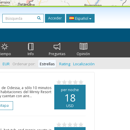
Acceder
Español
Tiempo
Info
Preguntas
Opinión
EUR
Ordenar por:
Estrellas
Rating
Localización
ad de Odessa, a sólo 10 minutos
per noche
 habitaciones del Mirniy Resort
18
cuentan con aire...
 Mapa
USD