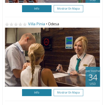
Info
Mostrar En Mapa
Villa Pinia
• Odesa
per noche
34
USD
Info
Mostrar En Mapa