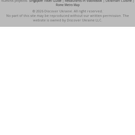
Nuestros proyectos:
Singapore Travel Guide
|
Restaurants in Vladivostok
|
Ukrainian Cuisine
|
Rome Metro Map
© 2026 Discover Ukraine. All right reserved.
No part of this site may be reproduced without our written permission. The
website is owned by Discover Ukraine LLC.