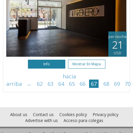
per noche
21
USD
Info
Mostrar En Mapa
hacia
arriba
←
62
63
64
65
66
67
68
69
70
About us
Contact us
Cookies policy
Privacy policy
Advertise with us
Acceso para colegas