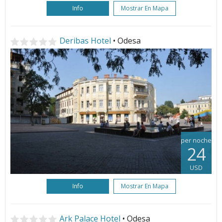
Info
Mostrar En Mapa
Deribas Hotel
• Odesa
per noche
24
USD
Info
Mostrar En Mapa
Ark Palace Hotel
• Odesa