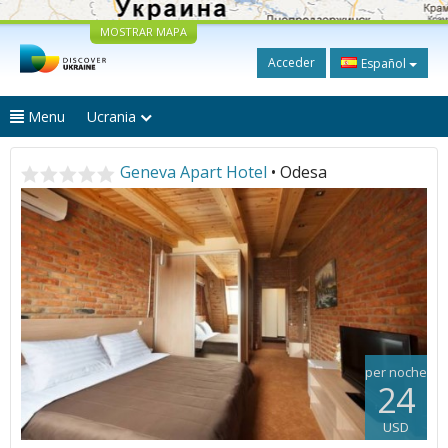
MOSTRAR MAPA
Acceder
Español
Menu
Ucrania
Geneva Apart Hotel
• Odesa
per noche
24
USD