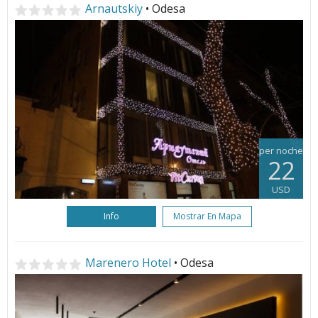
Arnautskiy
• Odesa
per noche
22
USD
Info
Mostrar En Mapa
Marenero Hotel
• Odesa