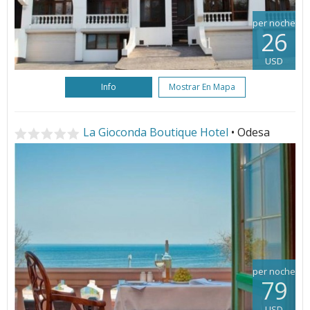
per noche
26
USD
Info
Mostrar En Mapa
La Gioconda Boutique Hotel
• Odesa
per noche
79
USD