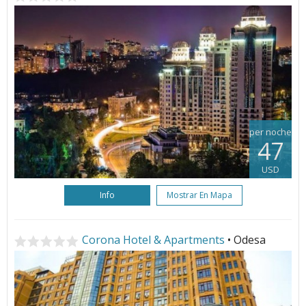
per noche
47
USD
Info
Mostrar En Mapa
Corona Hotel & Apartments
• Odesa