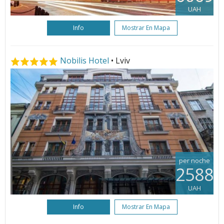
UAH
Info
Mostrar En Mapa
Nobilis Hotel
• Lviv
per noche
2588
UAH
Info
Mostrar En Mapa