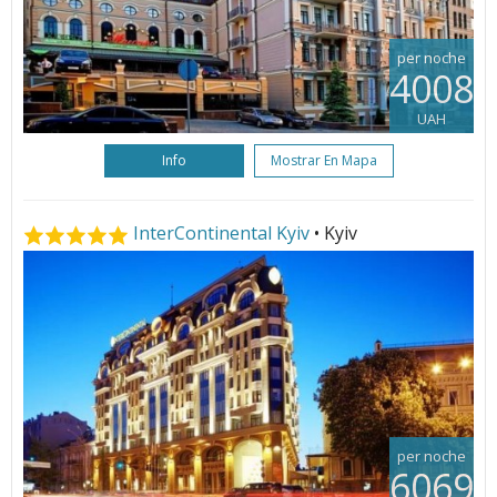
per noche
4008
UAH
Info
Mostrar En Mapa
InterContinental Kyiv
• Kyiv
per noche
6069