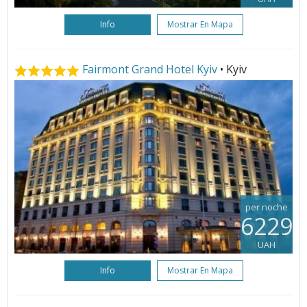
Info
Mostrar En Mapa
Fairmont Grand Hotel Kyiv
• Kyiv
per noche
6229
UAH
Info
Mostrar En Mapa