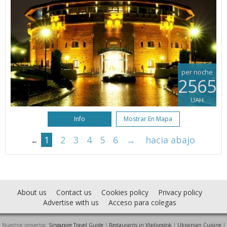
per noche
2565
UAH
Info
Mostrar En Mapa
1
2
3
4
5
6
→
hacia abajo
←
About us
Contact us
Cookies policy
Privacy policy
Advertise with us
Acceso para colegas
Nuestros proyectos:
Singapore Travel Guide
|
Restaurants in Vladivostok
|
Ukrainian Cuisine
|