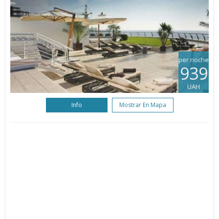
per noche
939
UAH
Info
Mostrar En Mapa