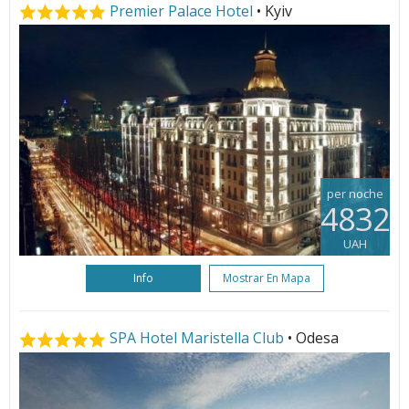
Premier Palace Hotel
• Kyiv
per noche
4832
UAH
Info
Mostrar En Mapa
SPA Hotel Maristella Club
• Odesa