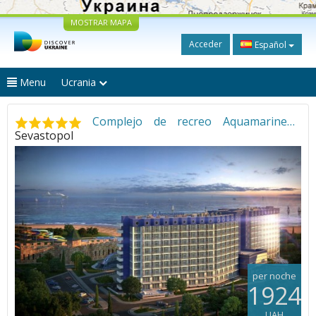
MOSTRAR MAPA
Acceder
Español
Menu
Ucrania
Complejo de recreo Aquamarine
•
Sevastopol
per noche
1924
UAH