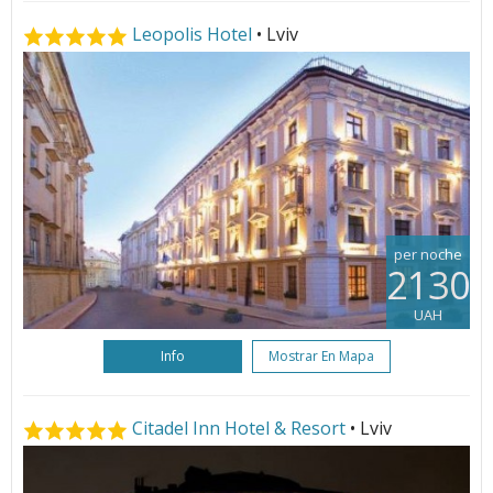
Leopolis Hotel
• Lviv
per noche
2130
UAH
Info
Mostrar En Mapa
Citadel Inn Hotel & Resort
• Lviv