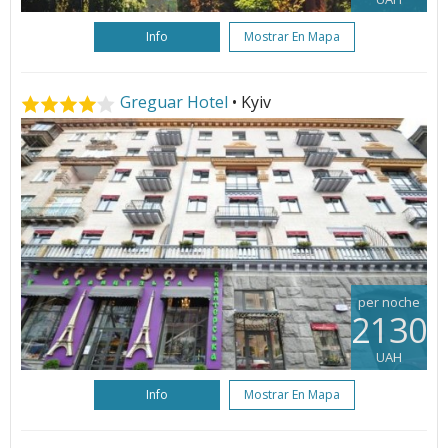
Info
Mostrar En Mapa
Greguar Hotel
• Kyiv
per noche
2130
UAH
Info
Mostrar En Mapa