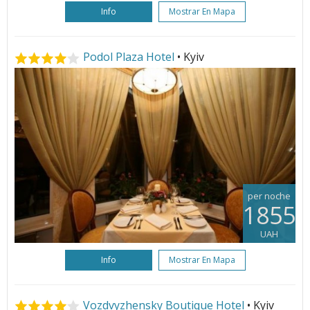
Info
Mostrar En Mapa
Podol Plaza Hotel
• Kyiv
per noche
1855
UAH
Info
Mostrar En Mapa
Vozdvyzhensky Boutique Hotel
• Kyiv