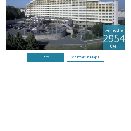
per noche
2954
UAH
Info
Mostrar En Mapa