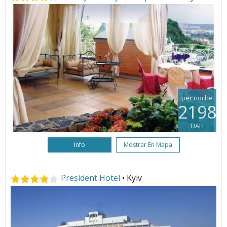
per noche
2198
UAH
Info
Mostrar En Mapa
President Hotel
• Kyiv