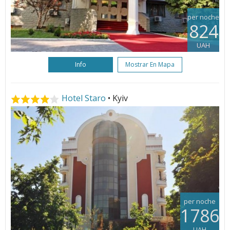
per noche
824
UAH
Info
Mostrar En Mapa
Hotel Staro
• Kyiv
per noche
1786
UAH