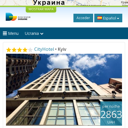
MOSTRAR MAPA
Acceder
Español
Menu
Ucrania
CityHotel
• Kyiv
per noche
2863
UAH