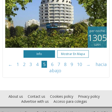
per noche
1305
UAH
Info
Mostrar En Mapa
←
1
2
3
4
5
6
7
8
9
10
→
hacia
abajo
About us
Contact us
Cookies policy
Privacy policy
Advertise with us
Acceso para colegas