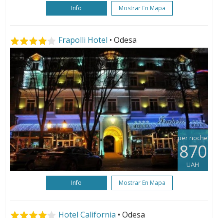
Info
Mostrar En Mapa
Frapolli Hotel
• Odesa
per noche
870
UAH
Info
Mostrar En Mapa
Hotel California
• Odesa