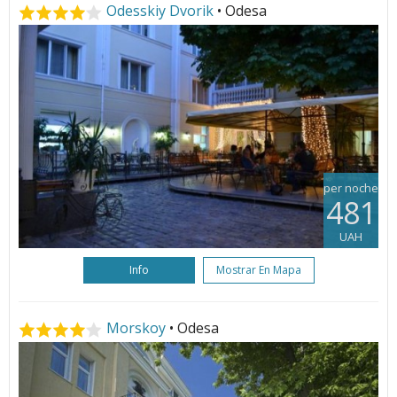
Odesskiy Dvorik
• Odesa
per noche
481
UAH
Info
Mostrar En Mapa
Morskoy
• Odesa