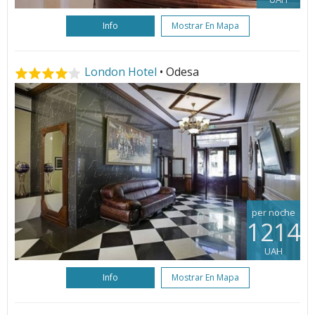
Info
Mostrar En Mapa
London Hotel
• Odesa
per noche
1214
UAH
Info
Mostrar En Mapa