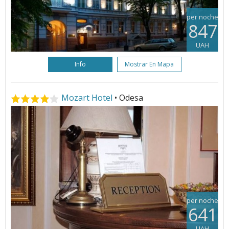
per noche
847
UAH
Info
Mostrar En Mapa
Mozart Hotel
• Odesa
per noche
641
UAH