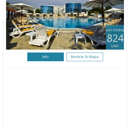
per noche
824
UAH
Info
Mostrar En Mapa