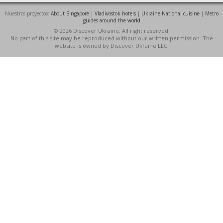
Nuestros proyectos:
About Singapore
|
Vladivostok hotels
|
Ukraine National cuisine
|
Metro
guides around the world
© 2026 Discover Ukraine. All right reserved.
No part of this site may be reproduced without our written permission. The
website is owned by Discover Ukraine LLC.