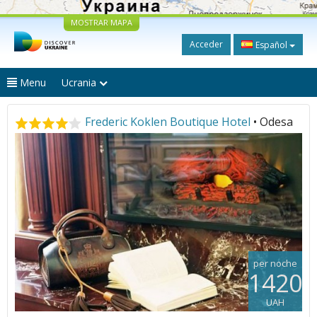
MOSTRAR MAPA
Acceder
Español
Menu
Ucrania
Frederic Koklen Boutique Hotel
• Odesa
per noche
1420
UAH