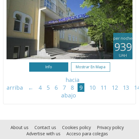
per noche
939
UAH
Info
Mostrar En Mapa
hacia
arriba
←
4
5
6
7
8
9
10
11
12
13
1
abajo
About us
Contact us
Cookies policy
Privacy policy
Advertise with us
Acceso para colegas