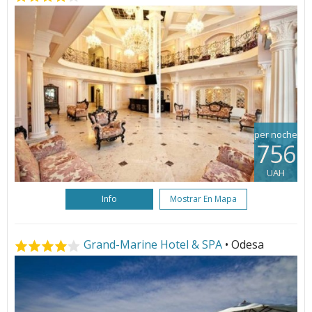
per noche
756
UAH
Info
Mostrar En Mapa
Grand-Marine Hotel & SPA
• Odesa