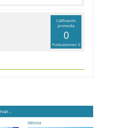
Calificación
promedia
0
Puntuaciones: 0
var...
Viktoria