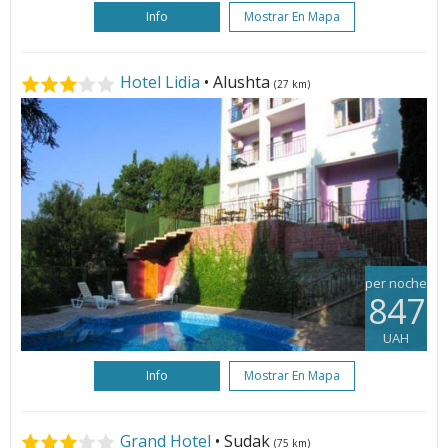
Info
Mostrar En Mapa
Hotel Lidia
• Alushta
(27 km)
per noche
847
UAH
Info
Mostrar En Mapa
Grand Hotel
• Sudak
(75 km)