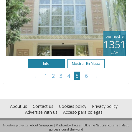
per noche
1351
UAH
Info
Mostrar En Mapa
←
1
2
3
4
5
6
→
About us
Contact us
Cookies policy
Privacy policy
Advertise with us
Acceso para colegas
Nuestros proyectos:
About Singapore
|
Vladivostok hotels
|
Ukraine National cuisine
|
Metro
guides around the world