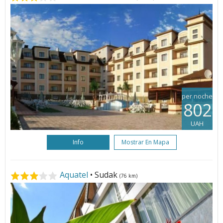
per noche
802
UAH
Info
Mostrar En Mapa
Aquatel
• Sudak
(76 km)