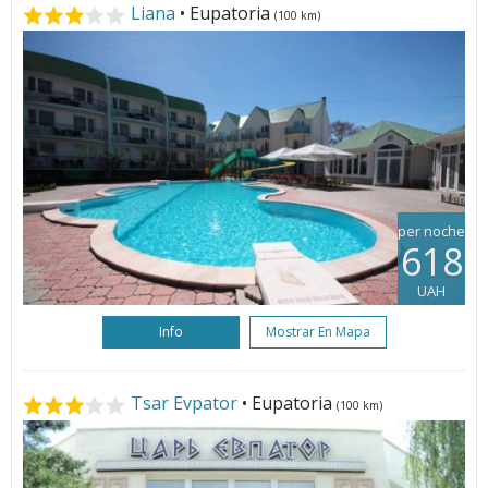
Liana
• Eupatoria
(100 km)
per noche
618
UAH
Info
Mostrar En Mapa
Tsar Evpator
• Eupatoria
(100 km)