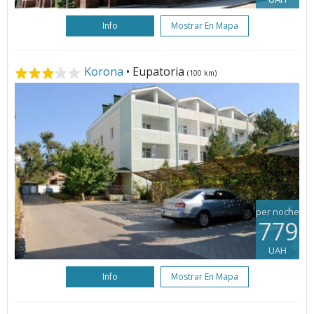
Info
Mostrar En Mapa
Korona
• Eupatoria
(100 km)
per noche
779
UAH
Info
Mostrar En Mapa