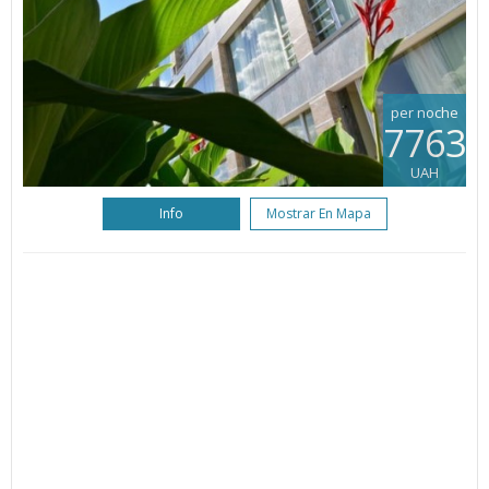
per noche
7763
UAH
Info
Mostrar En Mapa