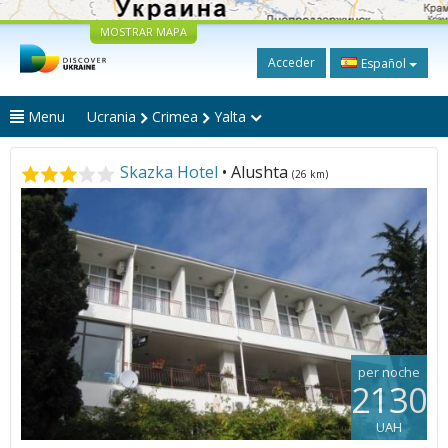
MOSTRAR MAPA
Acceder
Español
Menu
Ucrania
Crimea
Yalta
Skazka Hotel
• Alushta
(26 km)
per noche
2130
UAH