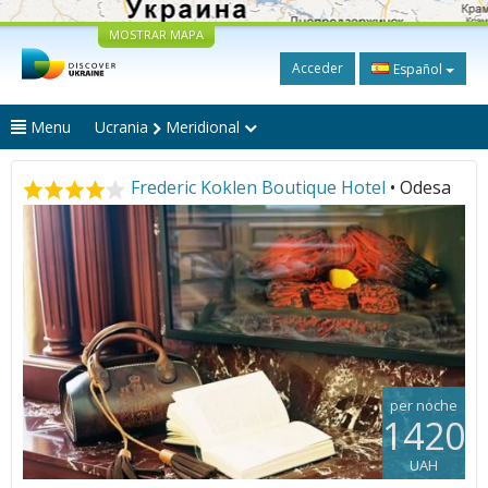
MOSTRAR MAPA
Acceder
Español
Menu
Ucrania
Meridional
Frederic Koklen Boutique Hotel
• Odesa
per noche
1420
UAH