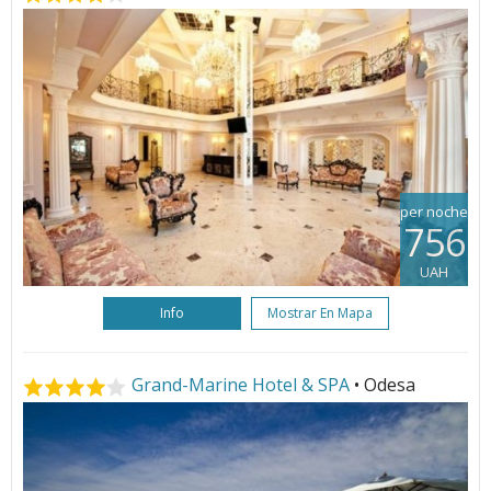
per noche
756
UAH
Info
Mostrar En Mapa
Grand-Marine Hotel & SPA
• Odesa