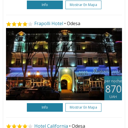
Info
Mostrar En Mapa
Frapolli Hotel
• Odesa
per noche
870
UAH
Info
Mostrar En Mapa
Hotel California
• Odesa