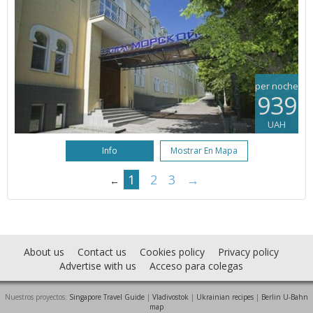
per noche
939
UAH
Info
Mostrar En Mapa
1
2
3
→
←
About us
Contact us
Cookies policy
Privacy policy
Advertise with us
Acceso para colegas
Nuestros proyectos:
Singapore Travel Guide
|
Vladivostok
|
Ukrainian recipes
|
Berlin U-Bahn
map