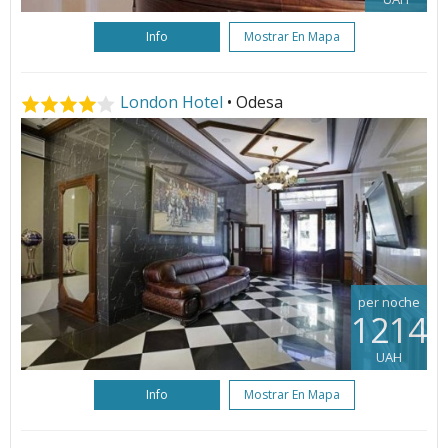
Info
Mostrar En Mapa
London Hotel
• Odesa
per noche
1214
UAH
Info
Mostrar En Mapa