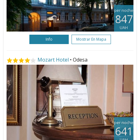
per noche
847
UAH
Info
Mostrar En Mapa
Mozart Hotel
• Odesa
per noche
641
UAH