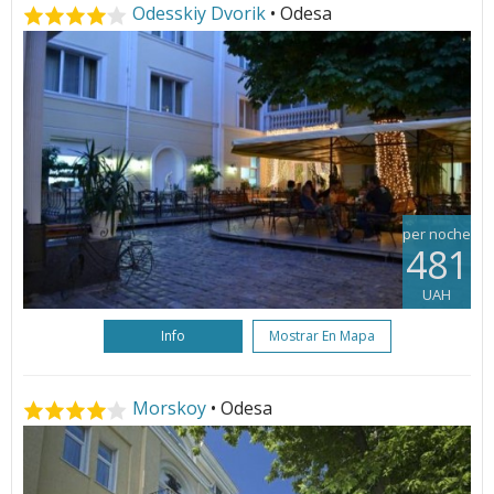
Odesskiy Dvorik
• Odesa
per noche
481
UAH
Info
Mostrar En Mapa
Morskoy
• Odesa