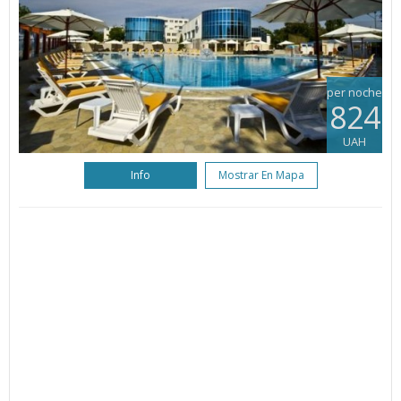
per noche
824
UAH
Info
Mostrar En Mapa