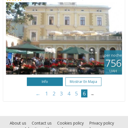
per noche
756
UAH
Info
Mostrar En Mapa
←
1
2
3
4
5
6
→
About us
Contact us
Cookies policy
Privacy policy