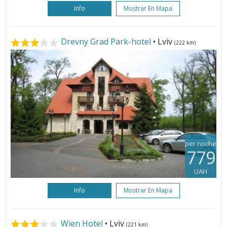
Info
Mostrar En Mapa
Drevny Grad Park-hotel
• Lviv
(222 km)
per noche
779
UAH
Info
Mostrar En Mapa
Wien Hotel
• Lviv
(221 km)