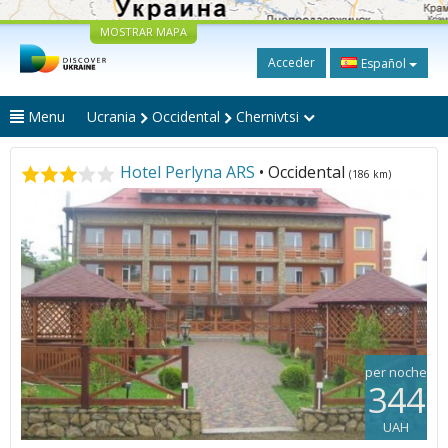
MOSTRAR MAPA
Acceder
Español
Menu
Ucrania
Occidental
Chernivtsi
Hotel Perlyna ARS
• Occidental
(186 km)
per noche
344
UAH