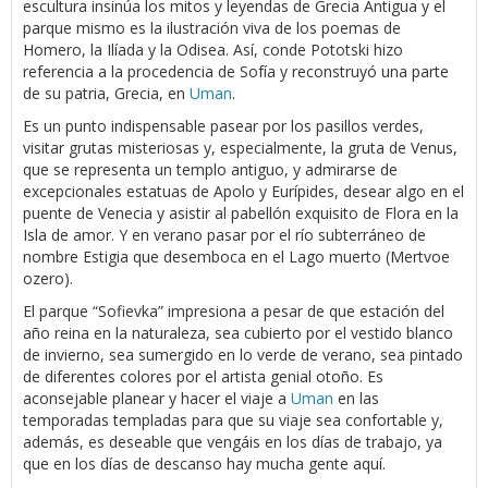
escultura insinúa los mitos y leyendas de Grecia Antigua y el
parque mismo es la ilustración viva de los poemas de
Homero, la Ilíada y la Odisea. Así, conde Pototski hizo
referencia a la procedencia de Sofía y reconstruyó una parte
de su patria, Grecia, en
Uman
.
Es un punto indispensable pasear por los pasillos verdes,
visitar grutas misteriosas y, especialmente, la gruta de Venus,
que se representa un templo antiguo, y admirarse de
excepcionales estatuas de Apolo y Eurípides, desear algo en el
puente de Venecia y asistir al pabellón exquisito de Flora en la
Isla de amor. Y en verano pasar por el río subterráneo de
nombre Estigia que desemboca en el Lago muerto (Mertvoe
ozero).
El parque “Sofievka” impresiona a pesar de que estación del
año reina en la naturaleza, sea cubierto por el vestido blanco
de invierno, sea sumergido en lo verde de verano, sea pintado
de diferentes colores por el artista genial otoño. Es
aconsejable planear y hacer el viaje a
Uman
en las
temporadas templadas para que su viaje sea confortable y,
además, es deseable que vengáis en los días de trabajo, ya
que en los días de descanso hay mucha gente aquí.