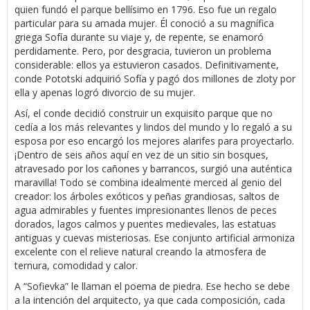
quien fundó el parque bellísimo en 1796. Eso fue un regalo
particular para su amada mujer. Él conoció a su magnífica
griega Sofía durante su viaje y, de repente, se enamoró
perdidamente. Pero, por desgracia, tuvieron un problema
considerable: ellos ya estuvieron casados. Definitivamente,
conde Pototski adquirió Sofía y pagó dos millones de zloty por
ella y apenas logró divorcio de su mujer.
Así, el conde decidió construir un exquisito parque que no
cedía a los más relevantes y lindos del mundo y lo regaló a su
esposa por eso encargó los mejores alarifes para proyectarlo.
¡Dentro de seis años aquí en vez de un sitio sin bosques,
atravesado por los cañones y barrancos, surgió una auténtica
maravilla! Todo se combina idealmente merced al genio del
creador: los árboles exóticos y peñas grandiosas, saltos de
agua admirables y fuentes impresionantes llenos de peces
dorados, lagos calmos y puentes medievales, las estatuas
antiguas y cuevas misteriosas. Ese conjunto artificial armoniza
excelente con el relieve natural creando la atmosfera de
ternura, comodidad y calor.
A “Sofievka” le llaman el poema de piedra. Ese hecho se debe
a la intención del arquitecto, ya que cada composición, cada