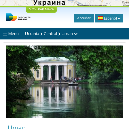
MOSTRAR MAPA
Acceder
Español
Menu
Ucrania
Central
Uman
Uman