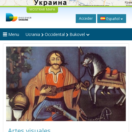
MOSTRAR MAPA
Acceder
Español
Menu
Ucrania
Occidental
Bukovel
Artes visuales