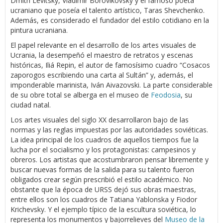
Dmitri Levitsky, Vladimir Borovikovsky y el famoso poeta
ucraniano que poseía el talento artístico, Taras Shevchenko.
Además, es considerado el fundador del estilo cotidiano en la
pintura ucraniana.
El papel relevante en el desarrollo de los artes visuales de
Ucrania, la desempeñó el maestro de retratos y escenas
históricas, Iliá Repin, el autor de famosísimo cuadro “Cosacos
zaporogos escribiendo una carta al Sultán” y, además, el
imponderable marinista, Iván Aivazovski. La parte considerable
de su obre total se alberga en el museo de
Feodosia
, su
ciudad natal.
Los artes visuales del siglo XX desarrollaron bajo de las
normas y las reglas impuestas por las autoridades soviéticas.
La idea principal de los cuadros de aquellos tiempos fue la
lucha por el socialismo y los protagonistas: campesinos y
obreros. Los artistas que acostumbraron pensar libremente y
buscar nuevas formas de la salida para su talento fueron
obligados crear según prescribió el estilo académico. No
obstante que la época de URSS dejó sus obras maestras,
entre ellos son los cuadros de Tatiana Yablonska y Fiodor
Krichevsky. Y el ejemplo típico de la escultura soviética, lo
representa los monumentos y bajorrelieves del
Museo de la