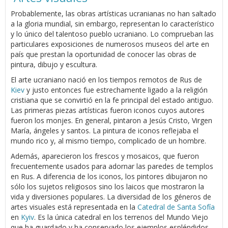
Probablemente, las obras artísticas ucranianas no han saltado
a la gloria mundial, sin embargo, representan lo característico
y lo único del talentoso pueblo ucraniano. Lo comprueban las
particulares exposiciones de numerosos museos del arte en
país que prestan la oportunidad de conocer las obras de
pintura, dibujo y escultura.
El arte ucraniano nació en los tiempos remotos de Rus de
Kiev
y justo entonces fue estrechamente ligado a la religión
cristiana que se convirtió en la fe principal del estado antiguo.
Las primeras piezas artísticas fueron iconos cuyos autores
fueron los monjes. En general, pintaron a Jesús Cristo, Virgen
María, ángeles y santos. La pintura de iconos reflejaba el
mundo rico y, al mismo tiempo, complicado de un hombre.
Además, aparecieron los frescos y mosaicos, que fueron
frecuentemente usados para adornar las paredes de templos
en Rus. A diferencia de los iconos, los pintores dibujaron no
sólo los sujetos religiosos sino los laicos que mostraron la
vida y diversiones populares. La diversidad de los géneros de
artes visuales está representada en la
Catedral de Santa Sofía
en
Kyiv
. Es la única catedral en los terrenos del Mundo Viejo
que ha guardado y ha conservado los ejemplos espléndidos