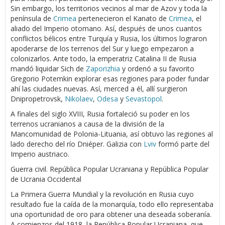
Sin embargo, los territorios vecinos al mar de Azov y toda la
península de
Crimea
pertenecieron el Kanato de
Crimea
, el
aliado del Imperio otomano. Así, después de unos cuantos
conflictos bélicos entre Turquía y Rusia, los últimos lograron
apoderarse de los terrenos del Sur y luego empezaron a
colonizarlos. Ante todo, la emperatriz Catalina II de Rusia
mandó liquidar Sich de
Zaporizhia
y ordenó a su favorito
Gregorio Potemkin explorar esas regiones para poder fundar
ahí las ciudades nuevas. Así, merced a él, allí surgieron
Dnipropetrovsk,
Nikolaev
,
Odesa
y
Sevastopol
.
A finales del siglo XVIII, Rusia fortaleció su poder en los
terrenos ucranianos a causa de la división de la
Mancomunidad de Polonia-Lituania, así obtuvo las regiones al
lado derecho del río Dniéper. Galizia con
Lviv
formó parte del
Imperio austriaco.
Guerra civil. República Popular Ucraniana y República Popular
de Ucrania Occidental
La Primera Guerra Mundial y la revolución en Rusia cuyo
resultado fue la caída de la monarquía, todo ello representaba
una oportunidad de oro para obtener una deseada soberanía.
A comienzos del 1918, la República Popular Ucraniana, que