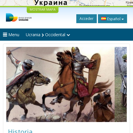
MOSTRAR MAPA
Acceder
Español
Menu
Ucrania
Occidental
Historia