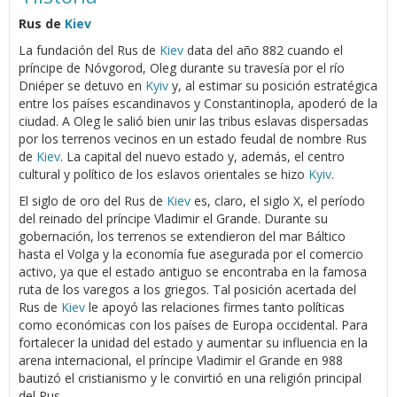
Rus de
Kiev
La fundación del Rus de
Kiev
data del año 882 cuando el
príncipe de Nóvgorod, Oleg durante su travesía por el río
Dniéper se detuvo en
Kyiv
y, al estimar su posición estratégica
entre los países escandinavos y Constantinopla, apoderó de la
ciudad. A Oleg le salió bien unir las tribus eslavas dispersadas
por los terrenos vecinos en un estado feudal de nombre Rus
de
Kiev
. La capital del nuevo estado y, además, el centro
cultural y político de los eslavos orientales se hizo
Kyiv
.
El siglo de oro del Rus de
Kiev
es, claro, el siglo X, el período
del reinado del príncipe Vladimir el Grande. Durante su
gobernación, los terrenos se extendieron del mar Báltico
hasta el Volga y la economía fue asegurada por el comercio
activo, ya que el estado antiguo se encontraba en la famosa
ruta de los varegos a los griegos. Tal posición acertada del
Rus de
Kiev
le apoyó las relaciones firmes tanto políticas
como económicas con los países de Europa occidental. Para
fortalecer la unidad del estado y aumentar su influencia en la
arena internacional, el príncipe Vladimir el Grande en 988
bautizó el cristianismo y le convirtió en una religión principal
del Rus.