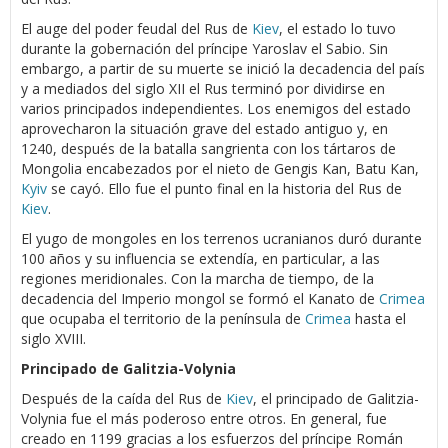
El auge del poder feudal del Rus de
Kiev
, el estado lo tuvo
durante la gobernación del príncipe Yaroslav el Sabio. Sin
embargo, a partir de su muerte se inició la decadencia del país
y a mediados del siglo XII el Rus terminó por dividirse en
varios principados independientes. Los enemigos del estado
aprovecharon la situación grave del estado antiguo y, en
1240, después de la batalla sangrienta con los tártaros de
Mongolia encabezados por el nieto de Gengis Kan, Batu Kan,
Kyiv
se cayó. Ello fue el punto final en la historia del Rus de
Kiev
.
El yugo de mongoles en los terrenos ucranianos duró durante
100 años y su influencia se extendía, en particular, a las
regiones meridionales. Con la marcha de tiempo, de la
decadencia del Imperio mongol se formó el Kanato de
Crimea
que ocupaba el territorio de la península de
Crimea
hasta el
siglo XVIII.
Principado de Galitzia-Volynia
Después de la caída del Rus de
Kiev
, el principado de Galitzia-
Volynia fue el más poderoso entre otros. En general, fue
creado en 1199 gracias a los esfuerzos del príncipe Román