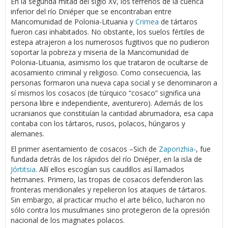
En la segunda mitad del siglo XV, los terrenos de la cuenca
inferior del río Dniéper que se encontraban entre
Mancomunidad de Polonia-Lituania y
Crimea
de tártaros
fueron casi inhabitados. No obstante, los suelos fértiles de
estepa atrajeron a los numerosos fugitivos que no pudieron
soportar la pobreza y miseria de la Mancomunidad de
Polonia-Lituania, asimismo los que trataron de ocultarse de
acosamiento criminal y religioso. Como consecuencia, las
personas formaron una nueva capa social y se denominaron a
sí mismos los cosacos (de túrquico “cosaco” significa una
persona libre e independiente, aventurero). Además de los
ucranianos que constituían la cantidad abrumadora, esa capa
contaba con los tártaros, rusos, polacos, húngaros y
alemanes.
El primer asentamiento de cosacos –Sich de
Zaporizhia
-, fue
fundada detrás de los rápidos del río Dniéper, en la isla de
Jórtitsia
. Allí ellos escogían sus caudillos así llamados
hetmanes. Primero, las tropas de cosacos defendieron las
fronteras meridionales y repelieron los ataques de tártaros.
Sin embargo, al practicar mucho el arte bélico, lucharon no
sólo contra los musulmanes sino protegieron de la opresión
nacional de los magnates polacos.