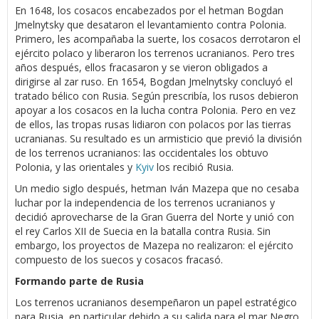
En 1648, los cosacos encabezados por el hetman Bogdan
Jmelnytsky que desataron el levantamiento contra Polonia.
Primero, les acompañaba la suerte, los cosacos derrotaron el
ejército polaco y liberaron los terrenos ucranianos. Pero tres
años después, ellos fracasaron y se vieron obligados a
dirigirse al zar ruso. En 1654, Bogdan Jmelnytsky concluyó el
tratado bélico con Rusia. Según prescribía, los rusos debieron
apoyar a los cosacos en la lucha contra Polonia. Pero en vez
de ellos, las tropas rusas lidiaron con polacos por las tierras
ucranianas. Su resultado es un armisticio que previó la división
de los terrenos ucranianos: las occidentales los obtuvo
Polonia, y las orientales y
Kyiv
los recibió Rusia.
Un medio siglo después, hetman Iván Mazepa que no cesaba
luchar por la independencia de los terrenos ucranianos y
decidió aprovecharse de la Gran Guerra del Norte y unió con
el rey Carlos XII de Suecia en la batalla contra Rusia. Sin
embargo, los proyectos de Mazepa no realizaron: el ejército
compuesto de los suecos y cosacos fracasó.
Formando parte de Rusia
Los terrenos ucranianos desempeñaron un papel estratégico
para Rusia, en particular debido a su salida para el mar Negro.