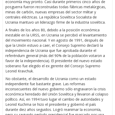
economía muy pronto. Casi durante primeros cinco años de
posguerra fueron reconstruidas todas fábricas metalúrgicas,
minas de carbón, nuevas empresas del sector militar y
centrales eléctricas. La república Soviética Socialista de
Ucrania mantuvo un liderazgo firme de la industria soviética.
A finales de los años 80, debido a la posición económica
inestable en la URSS, en Ucrania se percibió el levantamiento
del movimiento nacional. Y en agosto de 1991, después de
que la Unión estuvo a caer, el Consejo Supremo declaró la
independencia de Ucrania que fue aprobada durante el
referéndum general (más del 90% de la población votaron a
favor de la independencia). El presidente del nuevo estado
soberano fue elegido el ex gerente del Consejo Supremo
Leonid Kravchuk.
No obstante, el desarrollo de Ucrania como un estado
independiente fue bastante grave. Las reformas
inconsecuentes del nuevo gobierno sólo engravaron la crisis
económica heredado del Unión Soviética y llevaron al colapso
político. Así, en 1994 tuvo lugar el cambio de autoridades y
Leonid Kuchma se hizo el presidente y gobernó el país
durante diez años seguidos. Logró reanimar la economía,
pero su segundo período presidencial fue marcado por una