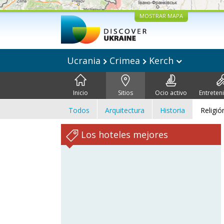
MOSTRAR MAPA
Ucrania
Crimea
Kerch
Inicio
Sitios
Ocio activo
Entreten
Todos
Arquitectura
Historia
Religió
Los hoteles mejores