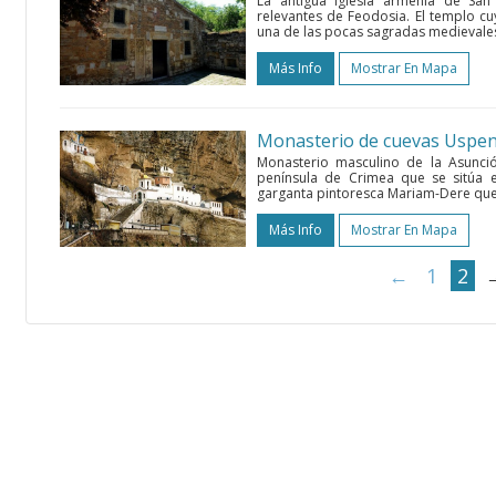
La antigua iglesia armenia de San
relevantes de Feodosia. El templo cu
una de las pocas sagradas medievales
Más Info
Mostrar En Mapa
Monasterio de cuevas Uspe
Monasterio masculino de la Asunci
península de Crimea que se sitúa e
garganta pintoresca Mariam-Dere que 
Más Info
Mostrar En Mapa
←
1
2