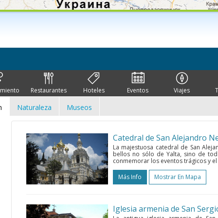
imiento
Restaurantes
Hoteles
Eventos
Viajes
n
Naturaleza
Museos
Catedral de San Alejandro N
La majestuosa catedral de San Alej
bellos no sólo de Yalta, sino de tod
conmemorar los eventos trágicos y el 
Más Info
Mostrar En Mapa
Iglesia armenia de San Sergi