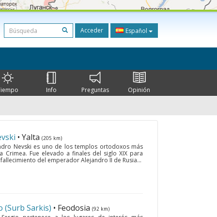
Acceder
Español
Tiempo
Info
Preguntas
Opinión
evski
• Yalta
(205 km)
andro Nevski es uno de los templos ortodoxos más
a Crimea. Fue elevado a finales del siglo XIX para
fallecimiento del emperador Alejandro II de Rusia...
o (Surb Sarkis)
• Feodosia
(92 km)