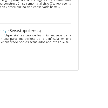
 Sergio pertenece a los lugares de interés más
ya construcción se remonta al siglo XIV, representa
 en Crimea que ha sido conservada hasta...
nsky
• Sevastopol
(212 km)
ón (Uspenskiy) es uno de los más antiguos de la
n una parte maravillosa de la península, en una
encuadrado por los acantilados abruptos que se...
→