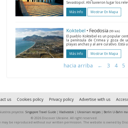
Sevastopol. Ahí tuvieron lugar los rele
Más Info
Mostrar En Mapa
Koktebel
• Feodosia
(99 km)
El pueblo Koktebel es un popular cent
la península de Crimea y goza de un
playas anchas y al aire curativo. Está
Más Info
Mostrar En Mapa
hacia arriba
←
3
4
5
act us
Cookies policy
Privacy policy
Advertise with us
Acces
Nuestros proyectos:
Singapore Travel Guide
|
Vladivostok
|
Ukrainian recipes
|
Berlin U-Bahn ma
© 2026 Discover Ukraine. All right reserved.
ite may be reproduced without our written permission. The website is owned by Dis