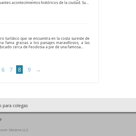
vantes acontecimientos históricos de la ciudad. Su...
ro turístico que se encuentra en la costa sureste de
a fama gracias a los paisajes maravillosos, a las
 ubicado cerca de Feodosia a pie de una famosa...
6
7
8
9
→
o para colegas
p
cover Ukraine LLC.