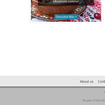
Ukrainian cuisine!
Descubre Más >
About us
Cont
No part of this s