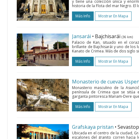
y tiene una colección única y enorm
historia de la Flota del mar Negro. El
Más Info
Mostrar En Mapa
Jansarái
• Bajchisarái
(36 km)
Palacio de Kan, situado en el cor
brillante de Bajchisarái y uno de los
Kanato de Crimea. Más de dos siglo sirv
Más Info
Mostrar En Mapa
Monasterio de cuevas Uspe
Monasterio masculino de la Asunci
península de Crimea que se sitúa e
garganta pintoresca Mariam-Dere que 
Más Info
Mostrar En Mapa
Grafskaya pristan
• Sevasto
Ubicada en el centro de la ciudad, 
escalones del granito corren hacia 