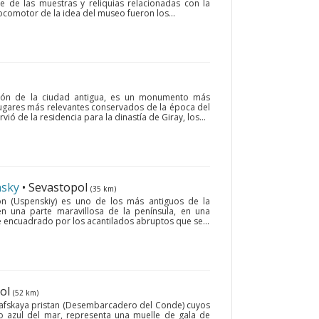
e de las muestras y reliquias relacionadas con la
 locomotor de la idea del museo fueron los...
azón de la ciudad antigua, es un monumento más
 lugares más relevantes conservados de la época del
ió de la residencia para la dinastía de Giray, los...
nsky
• Sevastopol
(35 km)
ón (Uspenskiy) es uno de los más antiguos de la
n una parte maravillosa de la península, en una
encuadrado por los acantilados abruptos que se...
pol
(52 km)
Grafskaya pristan (Desembarcadero del Conde) cuyos
lo azul del mar, representa una muelle de gala de