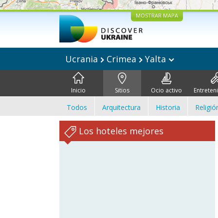
MOSTRAR MAPA
Ucrania
Crimea
Yalta
Inicio
Sitios
Ocio activo
Entreten
Todos
Arquitectura
Historia
Religió
Los hoteles mejores