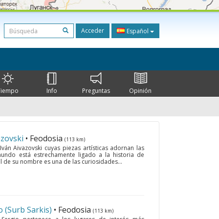
Acceder
Español
Tiempo
Info
Preguntas
Opinión
azovski
• Feodosia
(113 km)
Iván Aivazovski cuyas piezas artísticas adornan las
undo está estrechamente ligado a la historia de
nal de su nombre es una de las curiosidades...
o (Surb Sarkis)
• Feodosia
(113 km)