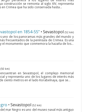
 Sergio pertenece a los lugares de interés más
ya construcción se remonta al siglo XIV, representa
 en Crimea que ha sido conservada hasta...
vastopol en 1854-55”
• Sevastopol
(52 km)
 es uno de los panoramas más grandes del mundo y
más frecuentados de la península de Crimea. Es una
a y el monumento que conmemora la hazaña de los...
l
(50 km)
e encuentran en Sevastopol, el complejo memorial
cial y representa uno de los lugares de interés más
de ciento metros en el lado Korabelnaya, que se...
egro
• Sevastopol
(52 km)
ota del mar Negro es uno del museo naval más antiguo