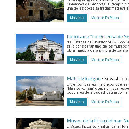
La antigua iglesia armenia de San
relevantes de Feodosia. El templo cu
una de las pocas sagradas medievales
Más Info
Mostrar En Mapa
Panorama “La Defensa de Se
“La Defensa de Sevastopol 1854-55”
se lo consideran uno de los museos 
obra maestra de la pintura de batall
Más Info
Mostrar En Mapa
Malajov kurgan
• Sevastopo
Entre los lugares históricos que s
“Malajov kurgan” ocupa un lugar espe
populares de la ciudad. Es una colina 
Más Info
Mostrar En Mapa
Museo de la Flota del mar N
El Museo histórico y militar de la Fl