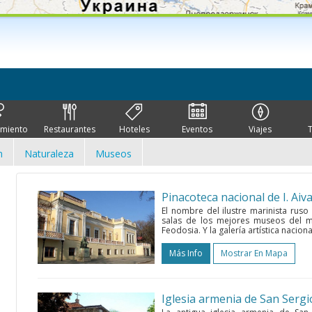
imiento
Restaurantes
Hoteles
Eventos
Viajes
n
Naturaleza
Museos
Pinacoteca nacional de I. Aiv
El nombre del ilustre marinista ruso 
salas de los mejores museos del m
Feodosia. Y la galería artística nacio
Más Info
Mostrar En Mapa
Iglesia armenia de San Sergi